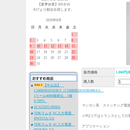
【夏季休業】8/9-8/16
8/17より順次出荷します。
2026年8月
日
月
火
水
木
金
土
1
2
3
4
5
6
7
8
9
10
11
12
13
14
15
16
17
18
19
20
21
22
23
24
25
26
27
28
29
30
31
販売価格
1,060円(
購入数
【中止品】
C1608JB1H103KT（C1608JB1H103K080AA、
1リール4000個単位、1個
0.70円）
マンガン系 スイッチング電
ZCAT2035-0930A
TDKラムダ AC入力電源
☆PQコアはトランスとしての
HWS15A-5/A
TDKラムダ AC入力電源
アプリケーション
HWS30A-5/A