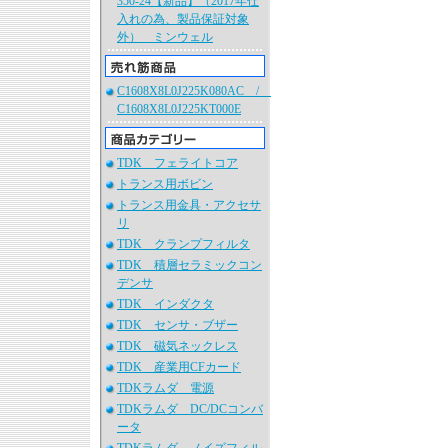
350-24【新品】（2017年仕
入れの為、製品保証対象
外） ミンウェル
C1608X8L0J225K080AC /
C1608X8L0J225KT000E
TDK フェライトコア
トランス用ボビン
トランス用金具・アクセサ
リ
TDK クランプフィルタ
TDK 積層セラミックコン
デンサ
TDK インダクタ
TDK センサ・ブザー
TDK 磁気ネックレス
TDK 産業用CFカード
TDKラムダ 電源
TDKラムダ DC/DCコンバ
ータ