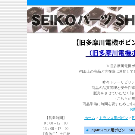
※旧多摩川電機ボ
WEB上の商品と実在庫は連動し
昨今トレーサビリテ
商品の品質管理と安全性確
販売をさせていただく前
（こちらが無
商品準備に時間を要すためご来
お
【営業時間】
ホーム
>
トランス用ボビン
>
B
9：00～12：00
13：00～17：00
PQ60/52コア用ボビン SKPQ
【定休日】土日祝