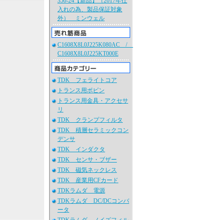
350-24【新品】（2017年仕
入れの為、製品保証対象
外） ミンウェル
C1608X8L0J225K080AC /
C1608X8L0J225KT000E
TDK フェライトコア
トランス用ボビン
トランス用金具・アクセサ
リ
TDK クランプフィルタ
TDK 積層セラミックコン
デンサ
TDK インダクタ
TDK センサ・ブザー
TDK 磁気ネックレス
TDK 産業用CFカード
TDKラムダ 電源
TDKラムダ DC/DCコンバ
ータ