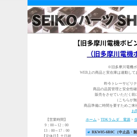
※旧多摩川電機ボ
WEB上の商品と実在庫は連動し
昨今トレーサビリテ
商品の品質管理と安全性確
販売をさせていただく前
（こちらが無
商品準備に時間を要すためご来
お
【営業時間】
ホーム
>
TDKラムダ 電源
>
9：00～12：00
13：00～17：00
RKW05-6R0C（中止品
【定休日】土日祝