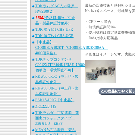
最新の回路技術と熱解析シミ
TDKラムダ AC入力電源
No.1の省スペース、最軽量
HWS300-24
HWS15-48/A（中止
・CEマーク適合
品・製品保証対象外）
・無償保証期間5年
TDK 湿度ｾﾝｻ CHS-UPR
・使用材料は特定臭素難燃物質（
TDK 湿度ｾﾝｻ CHS-UGR
・Rohs指令対応製品
【中止品】
C1608JB2A102KT（C1608JB2A102K080AA、
4000個単位）
※画像はイメージです。実際
TDKチップコンデンサ
C2012X7T2E104K125AE【2000
個単位・環境調査不可】
RKW05-6R0C（中止品・製
品保証対象外）
RKW05-30RC（中止品・製
品保証対象外）
EAK15-1R0G【中止品】
ZRC2220-11S
TDKラムダ 可変電源 前
面出力ジャックタイプ
Z36-6-L-J EHFP
MEAN WELL電源 NES-