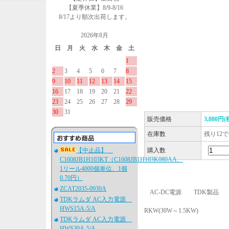
【夏季休業】8/9-8/16
8/17より順次出荷します。
2026年8月
日
月
火
水
木
金
土
1
2
3
4
5
6
7
8
9
10
11
12
13
14
15
16
17
18
19
20
21
22
23
24
25
26
27
28
29
30
31
販売価格
3,080円(
在庫数
残り12
【中止品】
購入数
C1608JB1H103KT（C1608JB1H103K080AA、
1リール4000個単位、1個
0.70円）
ZCAT2035-0930A
AC-DC電源 TDK製品
TDKラムダ AC入力電源
HWS15A-5/A
RKW(30W～1.5KW)
TDKラムダ AC入力電源
HWS30A-5/A