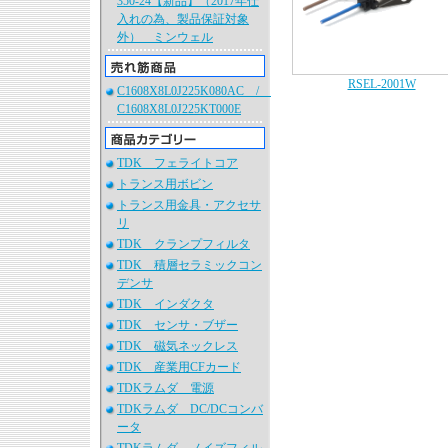
350-24【新品】（2017年仕
入れの為、製品保証対象
外） ミンウェル
RSEL-2001W
C1608X8L0J225K080AC /
C1608X8L0J225KT000E
TDK フェライトコア
トランス用ボビン
トランス用金具・アクセサ
リ
TDK クランプフィルタ
TDK 積層セラミックコン
デンサ
TDK インダクタ
TDK センサ・ブザー
TDK 磁気ネックレス
TDK 産業用CFカード
TDKラムダ 電源
TDKラムダ DC/DCコンバ
ータ