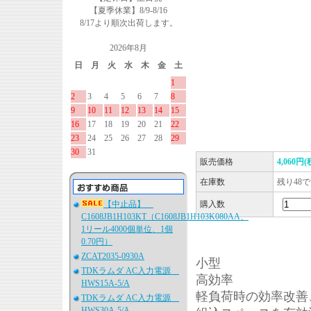
【夏季休業】8/9-8/16
8/17より順次出荷します。
2026年8月
日
月
火
水
木
金
土
1
2
3
4
5
6
7
8
9
10
11
12
13
14
15
16
17
18
19
20
21
22
23
24
25
26
27
28
29
30
31
販売価格
4,060円(
在庫数
残り48
【中止品】
購入数
C1608JB1H103KT（C1608JB1H103K080AA、
1リール4000個単位、1個
0.70円）
ZCAT2035-0930A
小型
TDKラムダ AC入力電源
高効率
HWS15A-5/A
軽負荷時の効率改善
TDKラムダ AC入力電源
HWS30A-5/A