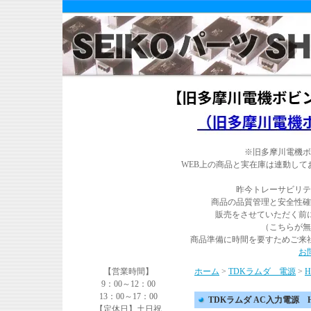
※旧多摩川電機ボ
WEB上の商品と実在庫は連動し
昨今トレーサビリテ
商品の品質管理と安全性確
販売をさせていただく前
（こちらが無
商品準備に時間を要すためご来
お
【営業時間】
ホーム
>
TDKラムダ 電源
>
9：00～12：00
13：00～17：00
TDKラムダ AC入力電源 HW
【定休日】土日祝