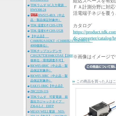
組込スペースを有効活
TDKラムダ AC入力電源
ＦＡ計測分野に対応
HWS300-24
活電端子ネジを覆う
HWS15-48/A（中止
品・製品保証対象外）
カタログ
TDK 湿度ｾﾝｻ CHS-UPR
TDK 湿度ｾﾝｻ CHS-UGR
https://product.tdk.co
【中止品】
dc-converter/catalog/h
C1608JB2A102KT（C1608JB2A102K080AA、
4000個単位）
TDKチップコンデンサ
C2012X7T2E104K125AE【2000
※画像はイメージで
個単位・環境調査不可】
RKW05-6R0C（中止品・製
品保証対象外）
RKW05-30RC（中止品・製
品保証対象外）
この商品を買った人は
EAK15-1R0G【中止品】
ZRC2220-11S
TDKラムダ 可変電源 前
面出力ジャックタイプ
Z36-6-L-J EHFP
MEAN WELL電源 NES-