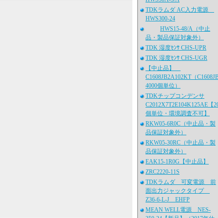
TDKラムダ AC入力電源
HWS300-24
HWS15-48/A（中止
品・製品保証対象外）
TDK 湿度ｾﾝｻ CHS-UPR
TDK 湿度ｾﾝｻ CHS-UGR
【中止品】
C1608JB2A102KT（C1608J
4000個単位）
TDKチップコンデンサ
C2012X7T2E104K125AE【2
個単位・環境調査不可】
RKW05-6R0C（中止品・製
品保証対象外）
RKW05-30RC（中止品・製
品保証対象外）
EAK15-1R0G【中止品】
ZRC2220-11S
TDKラムダ 可変電源 前
面出力ジャックタイプ
Z36-6-L-J EHFP
MEAN WELL電源 NES-