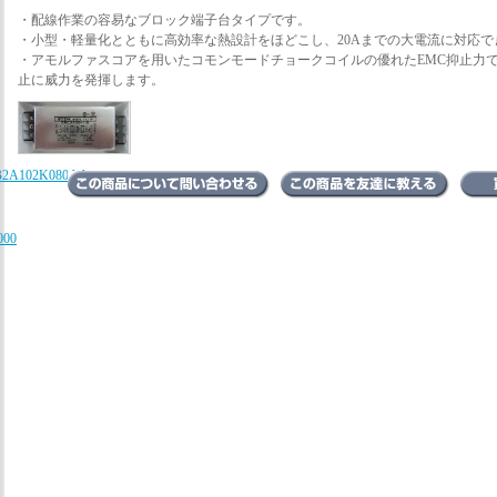
・配線作業の容易なブロック端子台タイプです。
・小型・軽量化とともに高効率な熱設計をほどこし、20Aまでの大電流に対応で
・アモルファスコアを用いたコモンモードチョークコイルの優れたEMC抑止力
止に威力を発揮します。
B2A102K080AA、
000