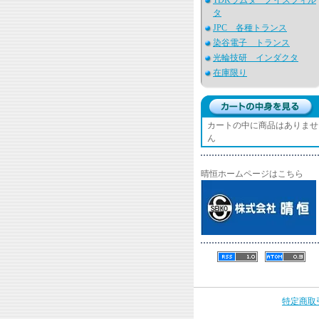
TDKラムダ ノイズフィル
タ
JPC 各種トランス
染谷電子 トランス
光輪技研 インダクタ
在庫限り
カートの中に商品はありませ
ん
晴恒ホームページはこちら
特定商取