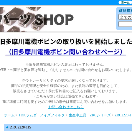
※旧多摩川電機ボビンの展示は行っておりません。
WEB上の商品と実在庫は連動しておりませんのでお問い合わせをお願いいたします
昨今トレーサビリティの要求が厳しくなっております。
商品の品質管理と安全性確保のため、また規制の遵守を目的として、
販売をさせていただく前に誓約書のご記入をお願いしております。
（こちらが無い場合は販売できかねます）
商品準備に時間を要すためご来社の場合は事前にお問い合わせをお願いします。
お問い合わせはこちら
ホーム
>
TDKラムダ ノイズフィルタ
>
生産中止品 ZRCシリーズ
>
ZRC2220-1
ZRC2220-11S