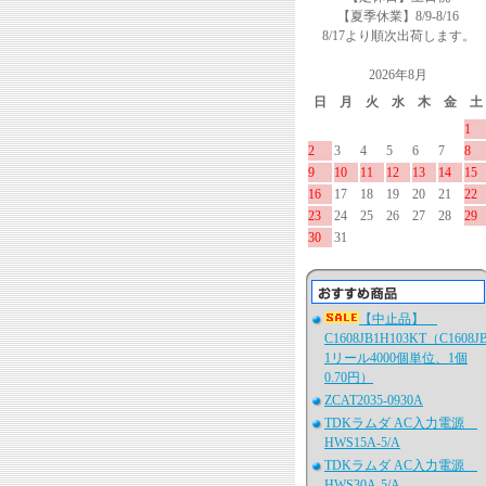
【夏季休業】8/9-8/16
8/17より順次出荷します。
2026年8月
日
月
火
水
木
金
土
1
2
3
4
5
6
7
8
9
10
11
12
13
14
15
16
17
18
19
20
21
22
23
24
25
26
27
28
29
30
31
【中止品】
C1608JB1H103KT（C1608J
1リール4000個単位、1個
0.70円）
ZCAT2035-0930A
TDKラムダ AC入力電源
HWS15A-5/A
TDKラムダ AC入力電源
HWS30A-5/A