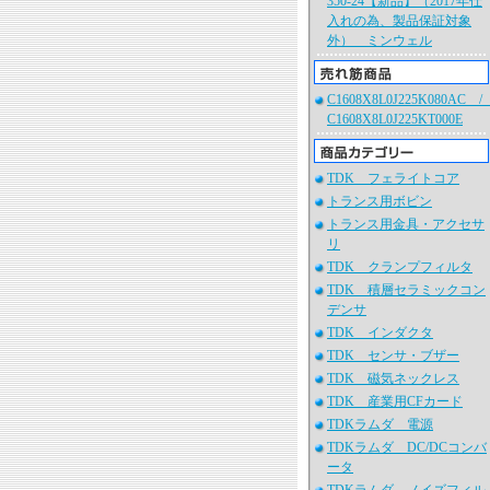
350-24【新品】（2017年仕
入れの為、製品保証対象
外） ミンウェル
C1608X8L0J225K080AC 
C1608X8L0J225KT000E
TDK フェライトコア
トランス用ボビン
トランス用金具・アクセサ
リ
TDK クランプフィルタ
TDK 積層セラミックコン
デンサ
TDK インダクタ
TDK センサ・ブザー
TDK 磁気ネックレス
TDK 産業用CFカード
TDKラムダ 電源
TDKラムダ DC/DCコンバ
ータ