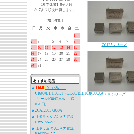
【夏季休業】8/9-8/16
8/17より順次出荷します。
2026年8月
日
月
火
水
木
金
土
1
2
3
4
5
6
7
8
CC1R5シリーズ
9
10
11
12
13
14
15
16
17
18
19
20
21
22
23
24
25
26
27
28
29
30
31
【中止品】
C1608JB1H103KT（C1608JB1H103K080AA、
CC10シリーズ
1リール4000個単位、1個
0.70円）
ZCAT2035-0930A
TDKラムダ AC入力電源
HWS15A-5/A
TDKラムダ AC入力電源
HWS30A-5/A