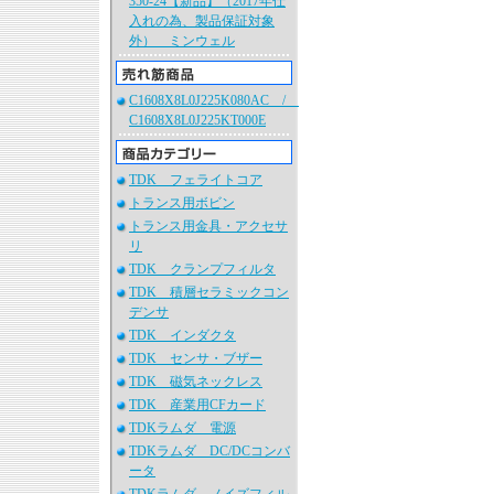
350-24【新品】（2017年仕
入れの為、製品保証対象
外） ミンウェル
C1608X8L0J225K080AC /
C1608X8L0J225KT000E
TDK フェライトコア
トランス用ボビン
トランス用金具・アクセサ
リ
TDK クランプフィルタ
TDK 積層セラミックコン
デンサ
TDK インダクタ
TDK センサ・ブザー
TDK 磁気ネックレス
TDK 産業用CFカード
TDKラムダ 電源
TDKラムダ DC/DCコンバ
ータ