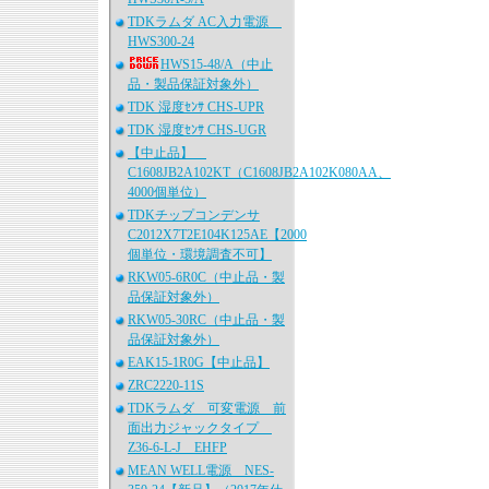
TDKラムダ AC入力電源
HWS300-24
HWS15-48/A（中止
品・製品保証対象外）
TDK 湿度ｾﾝｻ CHS-UPR
TDK 湿度ｾﾝｻ CHS-UGR
【中止品】
C1608JB2A102KT（C1608JB2A102K080AA、
4000個単位）
TDKチップコンデンサ
C2012X7T2E104K125AE【2000
個単位・環境調査不可】
RKW05-6R0C（中止品・製
品保証対象外）
RKW05-30RC（中止品・製
品保証対象外）
EAK15-1R0G【中止品】
ZRC2220-11S
TDKラムダ 可変電源 前
面出力ジャックタイプ
Z36-6-L-J EHFP
MEAN WELL電源 NES-