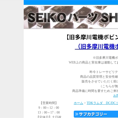
※旧多摩川電機ボ
WEB上の商品と実在庫は連動し
昨今トレーサビリテ
商品の品質管理と安全性確
販売をさせていただく前
（こちらが無
商品準備に時間を要すためご来
お
【営業時間】
ホーム
>
TDKラムダ DC/D
9：00～12：00
13：00～17：00
【定休日】土日祝