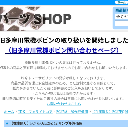
※旧多摩川電機ボビンの展示は行っておりません。
WEB上の商品と実在庫は連動しておりませんのでお問い合わせをお願いいたします
昨今トレーサビリティの要求が厳しくなっております。
商品の品質管理と安全性確保のため、また規制の遵守を目的として、
販売をさせていただく前に誓約書のご記入をお願いしております。
（こちらが無い場合は販売できかねます）
商品準備に時間を要すためご来社の場合は事前にお問い合わせをお願いします。
お問い合わせはこちら
ホーム
>
TDK フェライトコア
>
PC47材 試作評価用
>
【在庫限り】PC47PQ2
【在庫限り】PC47PQ26/20Z-12 サンプル評価用