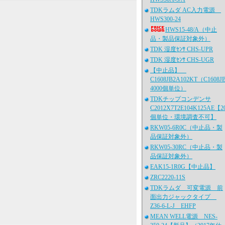
TDKラムダ AC入力電源
HWS300-24
HWS15-48/A（中止
品・製品保証対象外）
TDK 湿度ｾﾝｻ CHS-UPR
TDK 湿度ｾﾝｻ CHS-UGR
【中止品】
C1608JB2A102KT（C1608J
4000個単位）
TDKチップコンデンサ
C2012X7T2E104K125AE【2
個単位・環境調査不可】
RKW05-6R0C（中止品・製
品保証対象外）
RKW05-30RC（中止品・製
品保証対象外）
EAK15-1R0G【中止品】
ZRC2220-11S
TDKラムダ 可変電源 前
面出力ジャックタイプ
Z36-6-L-J EHFP
MEAN WELL電源 NES-