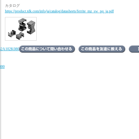
カタログ
https://product.tdk.com/info/ja/catalog/datasheets/ferrite_mz_sw_pq_ja.pdf
B2A102K080AA、
000