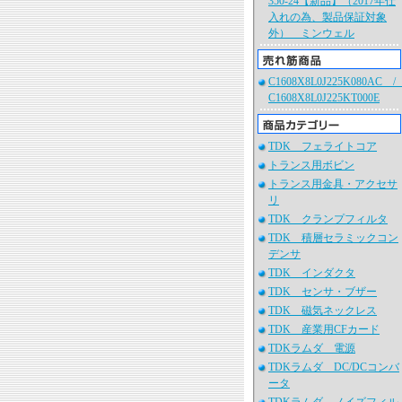
350-24【新品】（2017年仕
入れの為、製品保証対象
外） ミンウェル
C1608X8L0J225K080AC 
C1608X8L0J225KT000E
TDK フェライトコア
トランス用ボビン
トランス用金具・アクセサ
リ
TDK クランプフィルタ
TDK 積層セラミックコン
デンサ
TDK インダクタ
TDK センサ・ブザー
TDK 磁気ネックレス
TDK 産業用CFカード
TDKラムダ 電源
TDKラムダ DC/DCコンバ
ータ