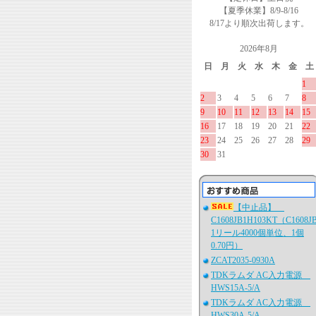
【夏季休業】8/9-8/16
8/17より順次出荷します。
2026年8月
日
月
火
水
木
金
土
1
2
3
4
5
6
7
8
9
10
11
12
13
14
15
16
17
18
19
20
21
22
23
24
25
26
27
28
29
30
31
【中止品】
C1608JB1H103KT（C1608J
1リール4000個単位、1個
0.70円）
ZCAT2035-0930A
TDKラムダ AC入力電源
HWS15A-5/A
TDKラムダ AC入力電源
HWS30A-5/A