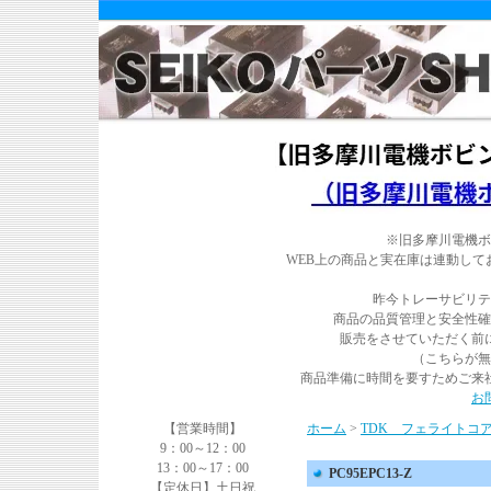
※旧多摩川電機ボ
WEB上の商品と実在庫は連動し
昨今トレーサビリテ
商品の品質管理と安全性確
販売をさせていただく前
（こちらが無
商品準備に時間を要すためご来
お
【営業時間】
ホーム
>
TDK フェライトコ
9：00～12：00
13：00～17：00
PC95EPC13-Z
【定休日】土日祝