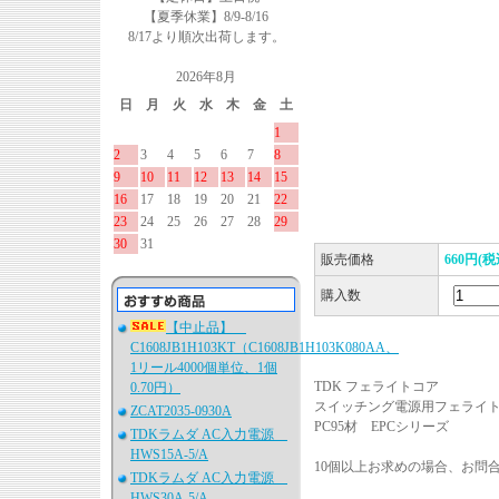
【夏季休業】8/9-8/16
8/17より順次出荷します。
2026年8月
日
月
火
水
木
金
土
1
2
3
4
5
6
7
8
9
10
11
12
13
14
15
16
17
18
19
20
21
22
23
24
25
26
27
28
29
30
31
販売価格
660円(税
購入数
【中止品】
C1608JB1H103KT（C1608JB1H103K080AA、
1リール4000個単位、1個
TDK フェライトコア
0.70円）
スイッチング電源用フェライ
ZCAT2035-0930A
PC95材 EPCシリーズ
TDKラムダ AC入力電源
HWS15A-5/A
10個以上お求めの場合、お問
TDKラムダ AC入力電源
HWS30A-5/A