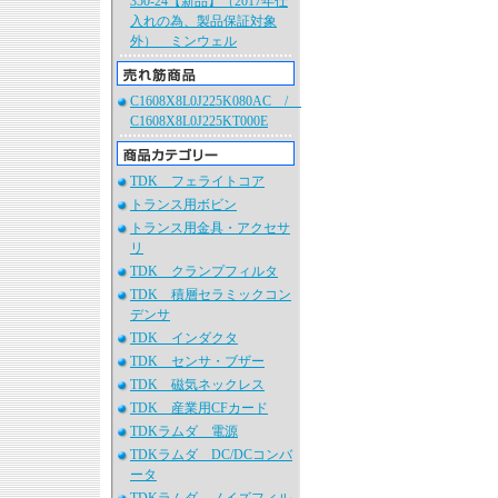
350-24【新品】（2017年仕
入れの為、製品保証対象
外） ミンウェル
C1608X8L0J225K080AC /
C1608X8L0J225KT000E
TDK フェライトコア
トランス用ボビン
トランス用金具・アクセサ
リ
TDK クランプフィルタ
TDK 積層セラミックコン
デンサ
TDK インダクタ
TDK センサ・ブザー
TDK 磁気ネックレス
TDK 産業用CFカード
TDKラムダ 電源
TDKラムダ DC/DCコンバ
ータ