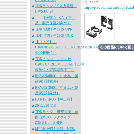
カタログ
TDKラムダ AC入力電源
https://product.tdk.com/info/ja/cat
HWS300-24
HWS15-48/A（中止
品・製品保証対象外）
TDK 湿度ｾﾝｻ CHS-UPR
TDK 湿度ｾﾝｻ CHS-UGR
【中止品】
C1608JB2A102KT（C1608JB2A102K080AA、
4000個単位）
TDKチップコンデンサ
C2012X7T2E104K125AE【2000
個単位・環境調査不可】
RKW05-6R0C（中止品・製
品保証対象外）
RKW05-30RC（中止品・製
品保証対象外）
EAK15-1R0G【中止品】
ZRC2220-11S
TDKラムダ 可変電源 前
面出力ジャックタイプ
Z36-6-L-J EHFP
MEAN WELL電源 NES-