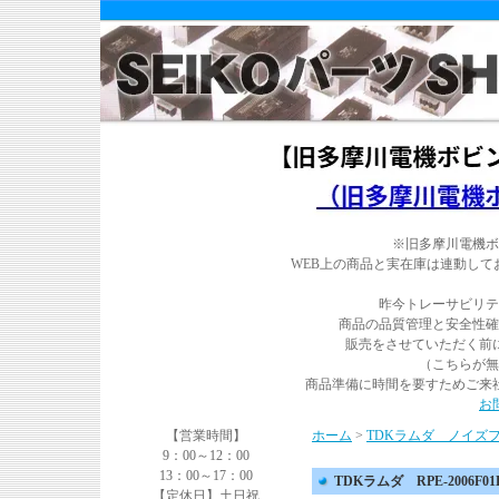
※旧多摩川電機ボ
WEB上の商品と実在庫は連動し
昨今トレーサビリテ
商品の品質管理と安全性確
販売をさせていただく前
（こちらが無
商品準備に時間を要すためご来
お
【営業時間】
ホーム
>
TDKラムダ ノイズ
9：00～12：00
13：00～17：00
TDKラムダ RPE-2006F01
【定休日】土日祝