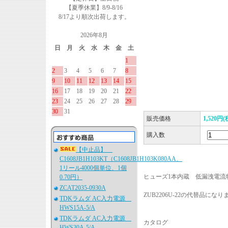
【夏季休業】8/9-8/16
8/17より順次出荷します。
2026年8月
日
月
火
水
木
金
土
1
2
3
4
5
6
7
8
9
10
11
12
13
14
15
16
17
18
19
20
21
22
23
24
25
26
27
28
29
30
31
販売価格
1,520円(
購入数
【中止品】
C1608JB1H103KT（C1608JB1H103K080AA、
1リール4000個単位、1個
ヒューズ1本内蔵 低漏洩電流
0.70円）
ZCAT2035-0930A
ZUB2206U-22の代替品になり
TDKラムダ AC入力電源
HWS15A-5/A
TDKラムダ AC入力電源
カタログ
HWS30A-5/A