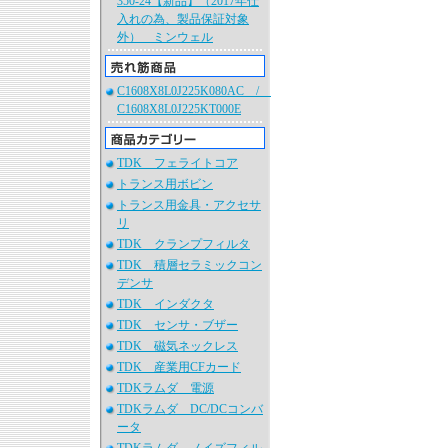
350-24【新品】（2017年仕
入れの為、製品保証対象
外） ミンウェル
C1608X8L0J225K080AC /
C1608X8L0J225KT000E
TDK フェライトコア
トランス用ボビン
トランス用金具・アクセサ
リ
TDK クランプフィルタ
TDK 積層セラミックコン
デンサ
TDK インダクタ
TDK センサ・ブザー
TDK 磁気ネックレス
TDK 産業用CFカード
TDKラムダ 電源
TDKラムダ DC/DCコンバ
ータ