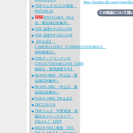
https://product.tdk.com/system/fil
TDKラムダ AC入力電源
HWS300-24
HWS15-48/A（中止
品・製品保証対象外）
TDK 湿度ｾﾝｻ CHS-UPR
TDK 湿度ｾﾝｻ CHS-UGR
【中止品】
C1608JB2A102KT（C1608JB2A102K080AA、
4000個単位）
TDKチップコンデンサ
C2012X7T2E104K125AE【2000
個単位・環境調査不可】
RKW05-6R0C（中止品・製
品保証対象外）
RKW05-30RC（中止品・製
品保証対象外）
EAK15-1R0G【中止品】
ZRC2220-11S
TDKラムダ 可変電源 前
面出力ジャックタイプ
Z36-6-L-J EHFP
MEAN WELL電源 NES-