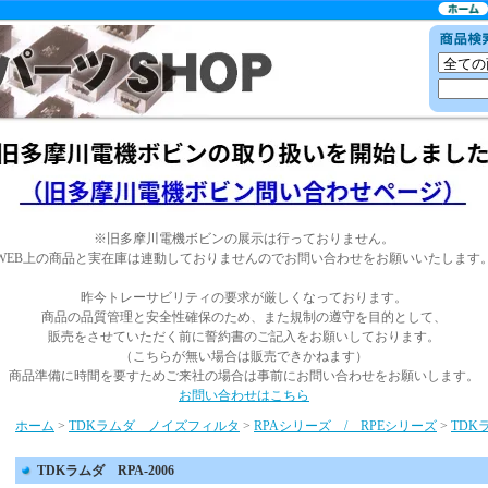
※旧多摩川電機ボビンの展示は行っておりません。
WEB上の商品と実在庫は連動しておりませんのでお問い合わせをお願いいたします
昨今トレーサビリティの要求が厳しくなっております。
商品の品質管理と安全性確保のため、また規制の遵守を目的として、
販売をさせていただく前に誓約書のご記入をお願いしております。
（こちらが無い場合は販売できかねます）
商品準備に時間を要すためご来社の場合は事前にお問い合わせをお願いします。
お問い合わせはこちら
ホーム
>
TDKラムダ ノイズフィルタ
>
RPAシリーズ / RPEシリーズ
>
TDKラ
TDKラムダ RPA-2006