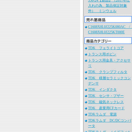
350-24【新品】（2017年仕
入れの為、製品保証対象
外） ミンウェル
C1608X8L0J225K080AC 
C1608X8L0J225KT000E
TDK フェライトコア
トランス用ボビン
トランス用金具・アクセサ
リ
TDK クランプフィルタ
TDK 積層セラミックコン
デンサ
TDK インダクタ
TDK センサ・ブザー
TDK 磁気ネックレス
TDK 産業用CFカード
TDKラムダ 電源
TDKラムダ DC/DCコンバ
ータ