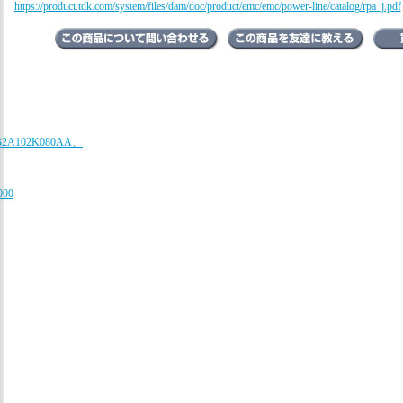
https://product.tdk.com/system/files/dam/doc/product/emc/emc/power-line/catalog/rpa_j.pdf
B2A102K080AA、
000