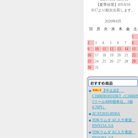
【夏季休業】8/9-8/16
8/17より順次出荷します。
2026年8月
日
月
火
水
木
金
土
1
2
3
4
5
6
7
8
9
10
11
12
13
14
15
16
17
18
19
20
21
22
23
24
25
26
27
28
29
30
31
【中止品】
C1608JB1H103KT（C1608J
1リール4000個単位、1個
0.70円）
ZCAT2035-0930A
TDKラムダ AC入力電源
HWS15A-5/A
TDKラムダ AC入力電源
HWS30A-5/A