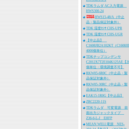
TDKラムダ AC入力電源
HWS300-24
HWS15-48/A（中止
品・製品保証対象外）
TDK 湿度ｾﾝｻ CHS-UPR
TDK 湿度ｾﾝｻ CHS-UGR
【中止品】
C1608JB2A102KT（C1608J
4000個単位）
TDKチップコンデンサ
C2012X7T2E104K125AE【2
個単位・環境調査不可】
RKW05-6R0C（中止品・製
品保証対象外）
RKW05-30RC（中止品・製
品保証対象外）
EAK15-1R0G【中止品】
ZRC2220-11S
TDKラムダ 可変電源 前
面出力ジャックタイプ
Z36-6-L-J EHFP
MEAN WELL電源 NES-