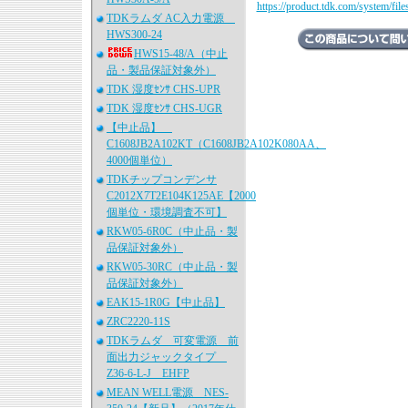
https://product.tdk.com/system/fil
TDKラムダ AC入力電源
HWS300-24
HWS15-48/A（中止
品・製品保証対象外）
TDK 湿度ｾﾝｻ CHS-UPR
TDK 湿度ｾﾝｻ CHS-UGR
【中止品】
C1608JB2A102KT（C1608JB2A102K080AA、
4000個単位）
TDKチップコンデンサ
C2012X7T2E104K125AE【2000
個単位・環境調査不可】
RKW05-6R0C（中止品・製
品保証対象外）
RKW05-30RC（中止品・製
品保証対象外）
EAK15-1R0G【中止品】
ZRC2220-11S
TDKラムダ 可変電源 前
面出力ジャックタイプ
Z36-6-L-J EHFP
MEAN WELL電源 NES-