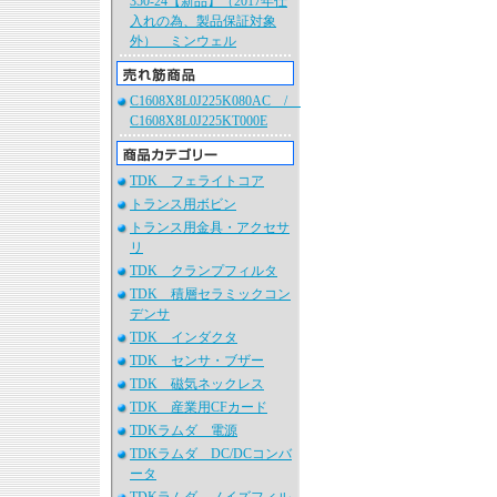
350-24【新品】（2017年仕
入れの為、製品保証対象
外） ミンウェル
C1608X8L0J225K080AC /
C1608X8L0J225KT000E
TDK フェライトコア
トランス用ボビン
トランス用金具・アクセサ
リ
TDK クランプフィルタ
TDK 積層セラミックコン
デンサ
TDK インダクタ
TDK センサ・ブザー
TDK 磁気ネックレス
TDK 産業用CFカード
TDKラムダ 電源
TDKラムダ DC/DCコンバ
ータ