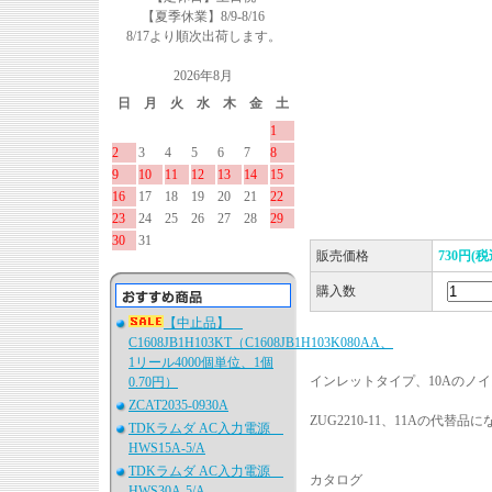
【夏季休業】8/9-8/16
8/17より順次出荷します。
2026年8月
日
月
火
水
木
金
土
1
2
3
4
5
6
7
8
9
10
11
12
13
14
15
16
17
18
19
20
21
22
23
24
25
26
27
28
29
30
31
販売価格
730円(税
購入数
【中止品】
C1608JB1H103KT（C1608JB1H103K080AA、
1リール4000個単位、1個
インレットタイプ、10Aのノ
0.70円）
ZCAT2035-0930A
ZUG2210-11、11Aの代替品
TDKラムダ AC入力電源
HWS15A-5/A
TDKラムダ AC入力電源
カタログ
HWS30A-5/A