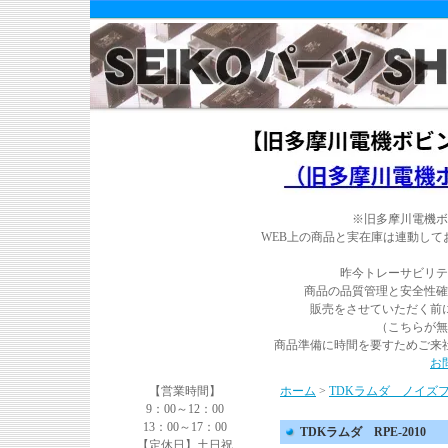
※旧多摩川電機ボ
WEB上の商品と実在庫は連動し
昨今トレーサビリテ
商品の品質管理と安全性確
販売をさせていただく前
（こちらが無
商品準備に時間を要すためご来
お
【営業時間】
ホーム
>
TDKラムダ ノイズ
9：00～12：00
13：00～17：00
TDKラムダ RPE-2010
【定休日】土日祝