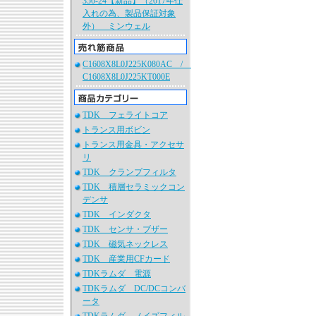
350-24【新品】（2017年仕
入れの為、製品保証対象
外） ミンウェル
C1608X8L0J225K080AC /
C1608X8L0J225KT000E
TDK フェライトコア
トランス用ボビン
トランス用金具・アクセサ
リ
TDK クランプフィルタ
TDK 積層セラミックコン
デンサ
TDK インダクタ
TDK センサ・ブザー
TDK 磁気ネックレス
TDK 産業用CFカード
TDKラムダ 電源
TDKラムダ DC/DCコンバ
ータ