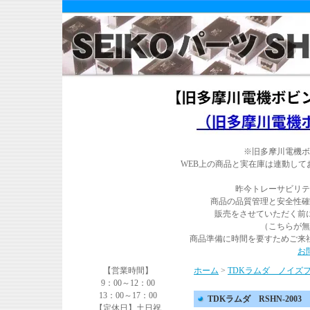
※旧多摩川電機ボ
WEB上の商品と実在庫は連動し
昨今トレーサビリテ
商品の品質管理と安全性確
販売をさせていただく前
（こちらが無
商品準備に時間を要すためご来
お
【営業時間】
ホーム
>
TDKラムダ ノイズ
9：00～12：00
13：00～17：00
TDKラムダ RSHN-2003
【定休日】土日祝