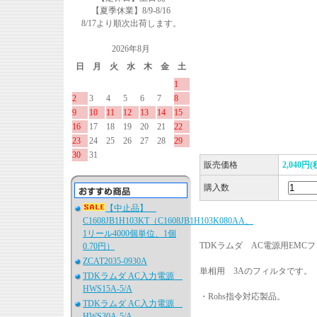
【夏季休業】8/9-8/16
8/17より順次出荷します。
2026年8月
日
月
火
水
木
金
土
1
2
3
4
5
6
7
8
9
10
11
12
13
14
15
16
17
18
19
20
21
22
23
24
25
26
27
28
29
30
31
販売価格
2,040円(
購入数
【中止品】
C1608JB1H103KT（C1608JB1H103K080AA、
1リール4000個単位、1個
TDKラムダ AC電源用EMC
0.70円）
ZCAT2035-0930A
単相用 3Aのフィルタです。
TDKラムダ AC入力電源
HWS15A-5/A
・Rohs指令対応製品。
TDKラムダ AC入力電源
HWS30A-5/A