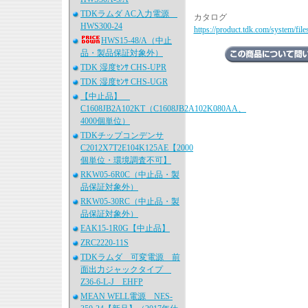
TDKラムダ AC入力電源
カタログ
HWS300-24
https://product.tdk.com/system/fil
HWS15-48/A（中止
品・製品保証対象外）
TDK 湿度ｾﾝｻ CHS-UPR
TDK 湿度ｾﾝｻ CHS-UGR
【中止品】
C1608JB2A102KT（C1608JB2A102K080AA、
4000個単位）
TDKチップコンデンサ
C2012X7T2E104K125AE【2000
個単位・環境調査不可】
RKW05-6R0C（中止品・製
品保証対象外）
RKW05-30RC（中止品・製
品保証対象外）
EAK15-1R0G【中止品】
ZRC2220-11S
TDKラムダ 可変電源 前
面出力ジャックタイプ
Z36-6-L-J EHFP
MEAN WELL電源 NES-