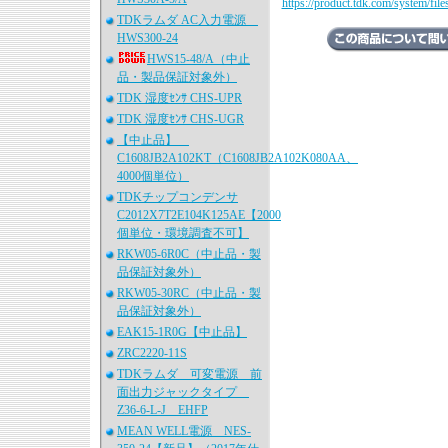
https://product.tdk.com/system/fil
TDKラムダ AC入力電源
HWS300-24
HWS15-48/A（中止
品・製品保証対象外）
TDK 湿度ｾﾝｻ CHS-UPR
TDK 湿度ｾﾝｻ CHS-UGR
【中止品】
C1608JB2A102KT（C1608JB2A102K080AA、
4000個単位）
TDKチップコンデンサ
C2012X7T2E104K125AE【2000
個単位・環境調査不可】
RKW05-6R0C（中止品・製
品保証対象外）
RKW05-30RC（中止品・製
品保証対象外）
EAK15-1R0G【中止品】
ZRC2220-11S
TDKラムダ 可変電源 前
面出力ジャックタイプ
Z36-6-L-J EHFP
MEAN WELL電源 NES-