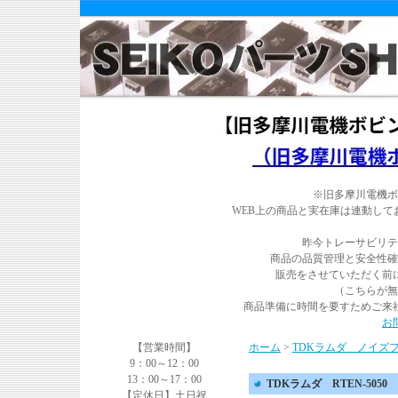
※旧多摩川電機ボ
WEB上の商品と実在庫は連動し
昨今トレーサビリテ
商品の品質管理と安全性確
販売をさせていただく前
（こちらが無
商品準備に時間を要すためご来
お
【営業時間】
ホーム
>
TDKラムダ ノイズ
9：00～12：00
13：00～17：00
TDKラムダ RTEN-5050
【定休日】土日祝