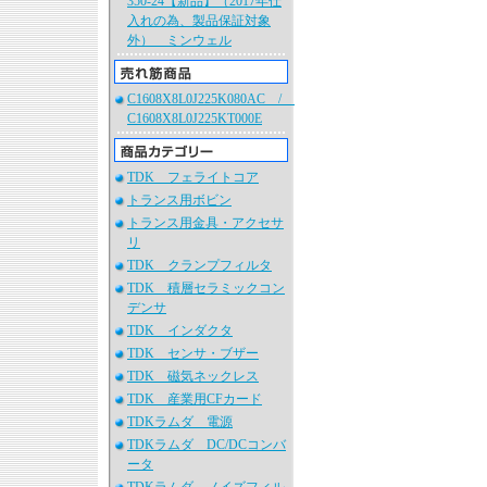
350-24【新品】（2017年仕
入れの為、製品保証対象
外） ミンウェル
C1608X8L0J225K080AC /
C1608X8L0J225KT000E
TDK フェライトコア
トランス用ボビン
トランス用金具・アクセサ
リ
TDK クランプフィルタ
TDK 積層セラミックコン
デンサ
TDK インダクタ
TDK センサ・ブザー
TDK 磁気ネックレス
TDK 産業用CFカード
TDKラムダ 電源
TDKラムダ DC/DCコンバ
ータ