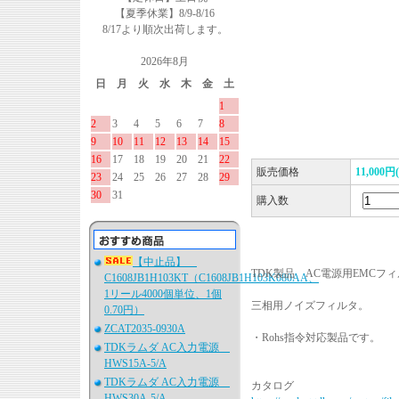
【夏季休業】8/9-8/16
8/17より順次出荷します。
2026年8月
日
月
火
水
木
金
土
1
2
3
4
5
6
7
8
9
10
11
12
13
14
15
16
17
18
19
20
21
22
販売価格
11,000円
23
24
25
26
27
28
29
30
31
購入数
【中止品】
TDK製品 AC電源用EMCフ
C1608JB1H103KT（C1608JB1H103K080AA、
1リール4000個単位、1個
三相用ノイズフィルタ。
0.70円）
ZCAT2035-0930A
・Rohs指令対応製品です。
TDKラムダ AC入力電源
HWS15A-5/A
TDKラムダ AC入力電源
カタログ
HWS30A-5/A