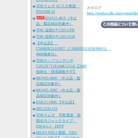
TDKラムダ AC入力電源
カタログ
HWS300-24
https://product.tdk.com/system/fil
HWS15-48/A（中止
品・製品保証対象外）
TDK 湿度ｾﾝｻ CHS-UPR
TDK 湿度ｾﾝｻ CHS-UGR
【中止品】
C1608JB2A102KT（C1608JB2A102K080AA、
4000個単位）
TDKチップコンデンサ
C2012X7T2E104K125AE【2000
個単位・環境調査不可】
RKW05-6R0C（中止品・製
品保証対象外）
RKW05-30RC（中止品・製
品保証対象外）
EAK15-1R0G【中止品】
ZRC2220-11S
TDKラムダ 可変電源 前
面出力ジャックタイプ
Z36-6-L-J EHFP
MEAN WELL電源 NES-