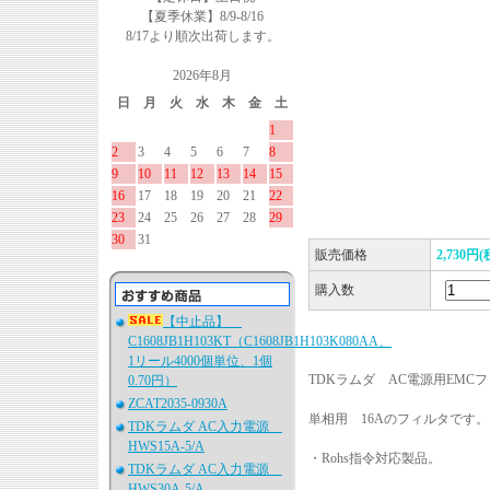
【夏季休業】8/9-8/16
8/17より順次出荷します。
2026年8月
日
月
火
水
木
金
土
1
2
3
4
5
6
7
8
9
10
11
12
13
14
15
16
17
18
19
20
21
22
23
24
25
26
27
28
29
30
31
販売価格
2,730円(
購入数
【中止品】
C1608JB1H103KT（C1608JB1H103K080AA、
1リール4000個単位、1個
TDKラムダ AC電源用EMC
0.70円）
ZCAT2035-0930A
単相用 16Aのフィルタです。
TDKラムダ AC入力電源
HWS15A-5/A
・Rohs指令対応製品。
TDKラムダ AC入力電源
HWS30A-5/A