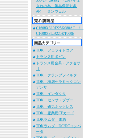
350-24【新品】（2017年仕
入れの為、製品保証対象
外） ミンウェル
C1608X8L0J225K080AC /
C1608X8L0J225KT000E
TDK フェライトコア
トランス用ボビン
トランス用金具・アクセサ
リ
TDK クランプフィルタ
TDK 積層セラミックコン
デンサ
TDK インダクタ
TDK センサ・ブザー
TDK 磁気ネックレス
TDK 産業用CFカード
TDKラムダ 電源
TDKラムダ DC/DCコンバ
ータ