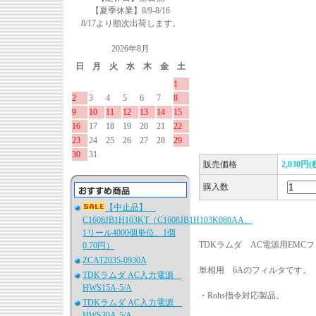
【夏季休業】8/9-8/16
8/17より順次出荷します。
2026年8月
日
月
火
水
木
金
土
1
2
3
4
5
6
7
8
9
10
11
12
13
14
15
16
17
18
19
20
21
22
23
24
25
26
27
28
29
30
31
販売価格
2,030円(
購入数
【中止品】
C1608JB1H103KT（C1608JB1H103K080AA、
1リール4000個単位、1個
TDKラムダ AC電源用EMC
0.70円）
ZCAT2035-0930A
単相用 6Aのフィルタです。
TDKラムダ AC入力電源
HWS15A-5/A
・Rohs指令対応製品。
TDKラムダ AC入力電源
HWS30A-5/A