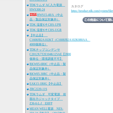
TDKラムダ AC入力電源
カタログ
HWS300-24
https://product.tdk.com/system/fil
HWS15-48/A（中止
品・製品保証対象外）
TDK 湿度ｾﾝｻ CHS-UPR
TDK 湿度ｾﾝｻ CHS-UGR
【中止品】
C1608JB2A102KT（C1608JB2A102K080AA、
4000個単位）
TDKチップコンデンサ
C2012X7T2E104K125AE【2000
個単位・環境調査不可】
RKW05-6R0C（中止品・製
品保証対象外）
RKW05-30RC（中止品・製
品保証対象外）
EAK15-1R0G【中止品】
ZRC2220-11S
TDKラムダ 可変電源 前
面出力ジャックタイプ
Z36-6-L-J EHFP
MEAN WELL電源 NES-