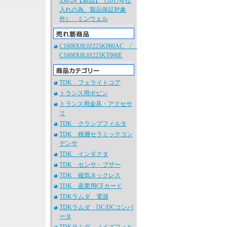
350-24【新品】（2017年仕
入れの為、製品保証対象
外） ミンウェル
C1608X8L0J225K080AC /
C1608X8L0J225KT000E
TDK フェライトコア
トランス用ボビン
トランス用金具・アクセサ
リ
TDK クランプフィルタ
TDK 積層セラミックコン
デンサ
TDK インダクタ
TDK センサ・ブザー
TDK 磁気ネックレス
TDK 産業用CFカード
TDKラムダ 電源
TDKラムダ DC/DCコンバ
ータ