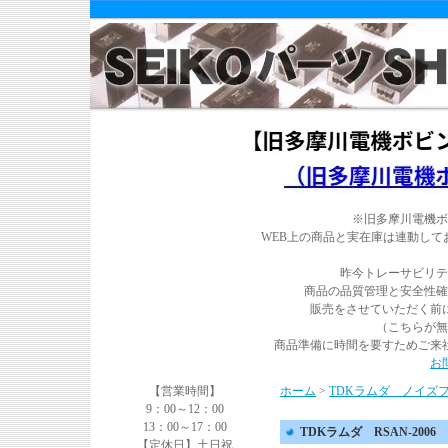
※旧多摩川電機ボ
WEB上の商品と実在庫は連動し
昨今トレーサビリテ
商品の品質管理と安全性確
販売をさせていただく前
（こちらが無
商品準備に時間を要すためご来
お
【営業時間】
ホーム
>
TDKラムダ ノイズ
9：00～12：00
13：00～17：00
TDKラムダ RSAN-2006
【定休日】土日祝