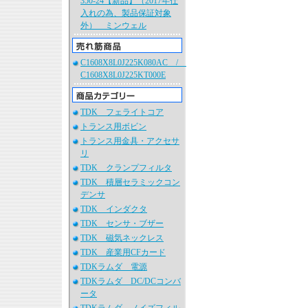
350-24【新品】（2017年仕
入れの為、製品保証対象
外） ミンウェル
C1608X8L0J225K080AC /
C1608X8L0J225KT000E
TDK フェライトコア
トランス用ボビン
トランス用金具・アクセサ
リ
TDK クランプフィルタ
TDK 積層セラミックコン
デンサ
TDK インダクタ
TDK センサ・ブザー
TDK 磁気ネックレス
TDK 産業用CFカード
TDKラムダ 電源
TDKラムダ DC/DCコンバ
ータ