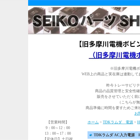
※旧多摩川電機ボ
WEB上の商品と実在庫は連動し
昨今トレーサビリテ
商品の品質管理と安全性確
販売をさせていただく前
（こちらが無
商品準備に時間を要すためご来
お
【営業時間】
ホーム
>
TDKラムダ 電源
>
9：00～12：00
13：00～17：00
TDKラムダ AC入力電源 HW
【定休日】土日祝