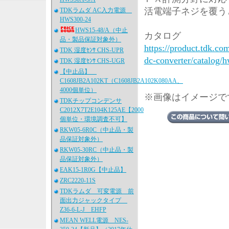
活電端子ネジを覆う
TDKラムダ AC入力電源
HWS300-24
HWS15-48/A（中止
カタログ
品・製品保証対象外）
https://product.tdk.co
TDK 湿度ｾﾝｻ CHS-UPR
dc-converter/catalog/h
TDK 湿度ｾﾝｻ CHS-UGR
【中止品】
C1608JB2A102KT（C1608JB2A102K080AA、
4000個単位）
※画像はイメージで
TDKチップコンデンサ
C2012X7T2E104K125AE【2000
個単位・環境調査不可】
RKW05-6R0C（中止品・製
品保証対象外）
RKW05-30RC（中止品・製
品保証対象外）
EAK15-1R0G【中止品】
ZRC2220-11S
TDKラムダ 可変電源 前
面出力ジャックタイプ
Z36-6-L-J EHFP
MEAN WELL電源 NES-