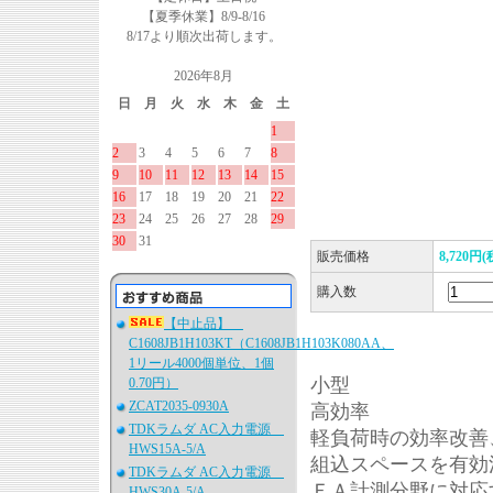
【夏季休業】8/9-8/16
8/17より順次出荷します。
2026年8月
日
月
火
水
木
金
土
1
2
3
4
5
6
7
8
9
10
11
12
13
14
15
16
17
18
19
20
21
22
23
24
25
26
27
28
29
30
31
販売価格
8,720円(
購入数
【中止品】
C1608JB1H103KT（C1608JB1H103K080AA、
1リール4000個単位、1個
小型
0.70円）
ZCAT2035-0930A
高効率
TDKラムダ AC入力電源
軽負荷時の効率改善
HWS15A-5/A
組込スペースを有効活
TDKラムダ AC入力電源
ＦＡ計測分野に対応
HWS30A-5/A