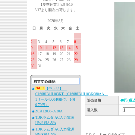
【夏季休業】8/9-8/16
8/17より順次出荷します。
2026年8月
日
月
火
水
木
金
土
1
2
3
4
5
6
7
8
9
10
11
12
13
14
15
16
17
18
19
20
21
22
23
24
25
26
27
28
29
30
31
【中止品】
C1608JB1H103KT（C1608JB1H103K080AA、
1リール4000個単位、1個
販売価格
40円(税込
0.70円）
購入数
ZCAT2035-0930A
TDKラムダ AC入力電源
HWS15A-5/A
TDKラムダ AC入力電源
HWS30A-5/A
ＴＤＫ リード線タイプ