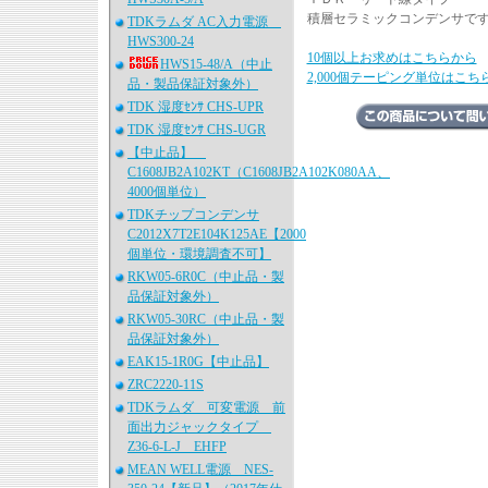
積層セラミックコンデンサで
TDKラムダ AC入力電源
HWS300-24
10個以上お求めはこちらから
HWS15-48/A（中止
2,000個テーピング単位はこち
品・製品保証対象外）
TDK 湿度ｾﾝｻ CHS-UPR
TDK 湿度ｾﾝｻ CHS-UGR
【中止品】
C1608JB2A102KT（C1608JB2A102K080AA、
4000個単位）
TDKチップコンデンサ
C2012X7T2E104K125AE【2000
個単位・環境調査不可】
RKW05-6R0C（中止品・製
品保証対象外）
RKW05-30RC（中止品・製
品保証対象外）
EAK15-1R0G【中止品】
ZRC2220-11S
TDKラムダ 可変電源 前
面出力ジャックタイプ
Z36-6-L-J EHFP
MEAN WELL電源 NES-