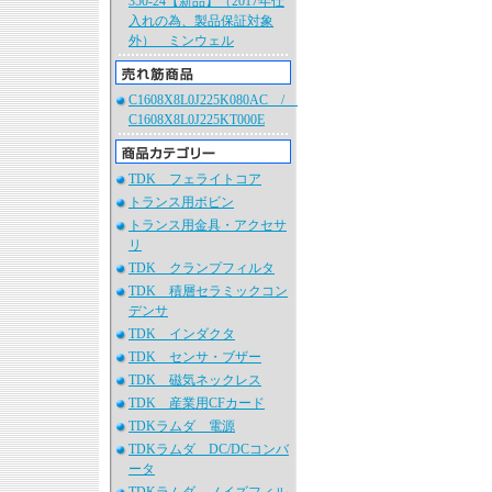
350-24【新品】（2017年仕
入れの為、製品保証対象
外） ミンウェル
C1608X8L0J225K080AC /
C1608X8L0J225KT000E
TDK フェライトコア
トランス用ボビン
トランス用金具・アクセサ
リ
TDK クランプフィルタ
TDK 積層セラミックコン
デンサ
TDK インダクタ
TDK センサ・ブザー
TDK 磁気ネックレス
TDK 産業用CFカード
TDKラムダ 電源
TDKラムダ DC/DCコンバ
ータ