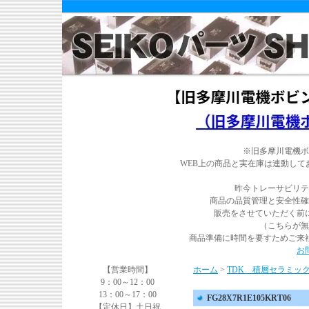
※旧多摩川電機ボ
WEB上の商品と実在庫は連動し
昨今トレーサビリテ
商品の品質管理と安全性確
販売をさせていただく前
（こちらが無
商品準備に時間を要すためご来
お
【営業時間】
ホーム
>
TDK 積層セラミッ
9：00～12：00
13：00～17：00
FG28X7R1E105KRT06
【定休日】土日祝