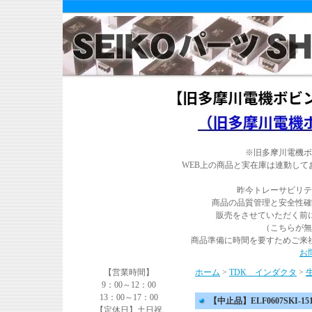
※旧多摩川電機ボ
WEB上の商品と実在庫は連動し
昨今トレーサビリテ
商品の品質管理と安全性確
販売をさせていただく前
（こちらが無
商品準備に時間を要すためご来
お
【営業時間】
ホーム
>
TDK インダクタ
>
9：00～12：00
13：00～17：00
【中止品】ELF0607SKI-151
【定休日】土日祝