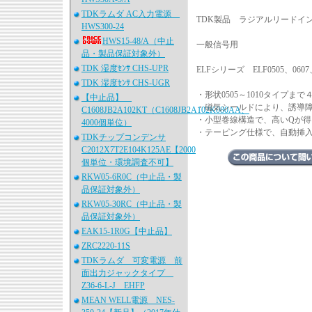
TDKラムダ AC入力電源
TDK製品 ラジアルリードイン
HWS300-24
HWS15-48/A（中止
一般信号用
品・製品保証対象外）
TDK 湿度ｾﾝｻ CHS-UPR
ELFシリーズ ELF0505、0607、
TDK 湿度ｾﾝｻ CHS-UGR
・形状0505～1010タイプ
【中止品】
・磁気シールドにより、誘導
C1608JB2A102KT（C1608JB2A102K080AA、
・小型巻線構造で、高いQが得
4000個単位）
・テーピング仕様で、自動挿
TDKチップコンデンサ
C2012X7T2E104K125AE【2000
個単位・環境調査不可】
RKW05-6R0C（中止品・製
品保証対象外）
RKW05-30RC（中止品・製
品保証対象外）
EAK15-1R0G【中止品】
ZRC2220-11S
TDKラムダ 可変電源 前
面出力ジャックタイプ
Z36-6-L-J EHFP
MEAN WELL電源 NES-