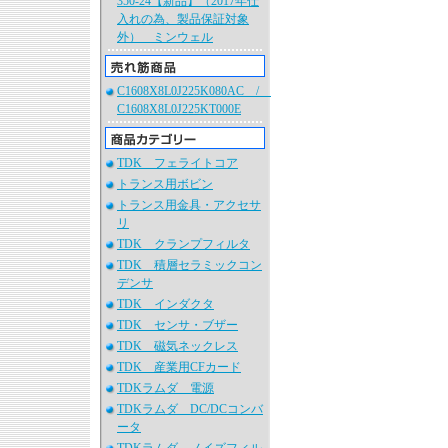
350-24【新品】（2017年仕
入れの為、製品保証対象
外） ミンウェル
C1608X8L0J225K080AC /
C1608X8L0J225KT000E
TDK フェライトコア
トランス用ボビン
トランス用金具・アクセサ
リ
TDK クランプフィルタ
TDK 積層セラミックコン
デンサ
TDK インダクタ
TDK センサ・ブザー
TDK 磁気ネックレス
TDK 産業用CFカード
TDKラムダ 電源
TDKラムダ DC/DCコンバ
ータ