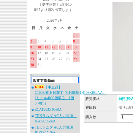
【夏季休業】8/9-8/16
8/17より順次出荷します。
2026年8月
日
月
火
水
木
金
土
1
2
3
4
5
6
7
8
9
10
11
12
13
14
15
16
17
18
19
20
21
22
23
24
25
26
27
28
29
30
31
【中止品】
C1608JB1H103KT（C1608JB1H103K080AA、
1リール4000個単位、1個
販売価格
40円(税込
0.70円）
在庫数
残り356
ZCAT2035-0930A
TDKラムダ AC入力電源
購入数
HWS15A-5/A
TDKラムダ AC入力電源
HWS30A-5/A