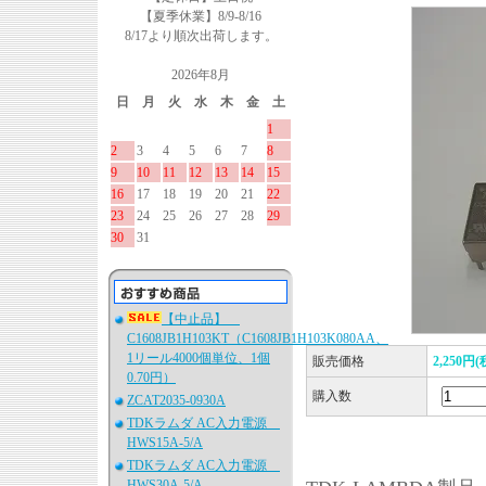
【夏季休業】8/9-8/16
8/17より順次出荷します。
2026年8月
日
月
火
水
木
金
土
1
2
3
4
5
6
7
8
9
10
11
12
13
14
15
16
17
18
19
20
21
22
23
24
25
26
27
28
29
30
31
【中止品】
C1608JB1H103KT（C1608JB1H103K080AA、
1リール4000個単位、1個
販売価格
2,250円(
0.70円）
購入数
ZCAT2035-0930A
TDKラムダ AC入力電源
HWS15A-5/A
TDKラムダ AC入力電源
HWS30A-5/A