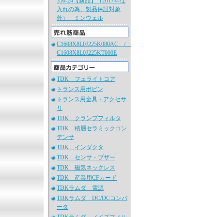
350-24【新品】（2017年仕
入れの為、製品保証対象
外） ミンウェル
C1608X8L0J225K080AC /
C1608X8L0J225KT000E
TDK フェライトコア
トランス用ボビン
トランス用金具・アクセサ
リ
TDK クランプフィルタ
TDK 積層セラミックコン
デンサ
TDK インダクタ
TDK センサ・ブザー
TDK 磁気ネックレス
TDK 産業用CFカード
TDKラムダ 電源
TDKラムダ DC/DCコンバ
ータ