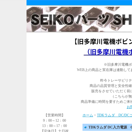
※旧多摩川電機ボ
WEB上の商品と実在庫は連動し
昨今トレーサビリテ
商品の品質管理と安全性確
販売をさせていただく前
（こちらが無
商品準備に時間を要すためご来
お
【営業時間】
ホーム
>
TDKラムダ DC/D
9：00～12：00
13：00～17：00
TDKラムダ DC入力電源 CC1
【定休日】土日祝