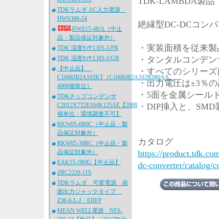
TDK-LAMBDA製品
TDKラムダ AC入力電源
HWS300-24
絶縁型DC-DCコンバ
HWS15-48/A（中止
品・製品保証対象外）
・実装面積を従来製
TDK 湿度ｾﾝｻ CHS-UPR
TDK 湿度ｾﾝｻ CHS-UGR
・タンタルコンデン
【中止品】
・すべてのシリーズに
C1608JB2A102KT（C1608JB2A102K080AA、
・出力電圧は±3％の
4000個単位）
・5面を金属シール
TDKチップコンデンサ
C2012X7T2E104K125AE【2000
・DIP挿入と、SM
個単位・環境調査不可】
RKW05-6R0C（中止品・製
品保証対象外）
カタログ
RKW05-30RC（中止品・製
品保証対象外）
https://product.tdk.c
EAK15-1R0G【中止品】
dc-converter/catalog/c
ZRC2220-11S
TDKラムダ 可変電源 前
面出力ジャックタイプ
Z36-6-L-J EHFP
MEAN WELL電源 NES-