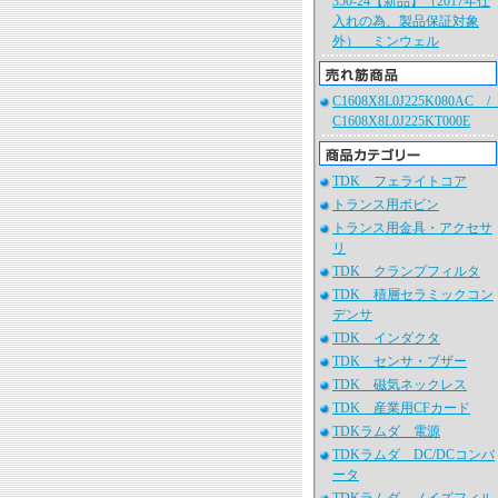
350-24【新品】（2017年仕
入れの為、製品保証対象
外） ミンウェル
C1608X8L0J225K080AC 
C1608X8L0J225KT000E
TDK フェライトコア
トランス用ボビン
トランス用金具・アクセサ
リ
TDK クランプフィルタ
TDK 積層セラミックコン
デンサ
TDK インダクタ
TDK センサ・ブザー
TDK 磁気ネックレス
TDK 産業用CFカード
TDKラムダ 電源
TDKラムダ DC/DCコンバ
ータ