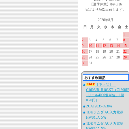
【夏季休業】8/9-8/16
8/17より順次出荷します。
2026年8月
日
月
火
水
木
金
土
1
2
3
4
5
6
7
8
9
10
11
12
13
14
15
16
17
18
19
20
21
22
23
24
25
26
27
28
29
30
31
【中止品】
C1608JB1H103KT（C1608J
1リール4000個単位、1個
0.70円）
ZCAT2035-0930A
TDKラムダ AC入力電源
HWS15A-5/A
TDKラムダ AC入力電源
HWS30A-5/A