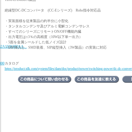
絶縁型DC-DCコンバータ (CC-Eシリーズ) Rohs指令対応品
・実装面積を従来製品の約半分に小型化
・タンタルコンデンサ及びアルミ電解コンデンサレス
・すべてのシリーズにリモートON/OFF機能内臓
・出力電圧は±3％の高精度（10W以下単一出力）
・5面を金属シールドした低ノイズ設計
B2A102K080AA、
・DIP挿入と、SMD装着、SIP縦型挿入（3W製品）の実装に対応
000
カタログ
https://product.tdk.com/system/files/dam/doc/product/power/switching-power/dc-dc-converte