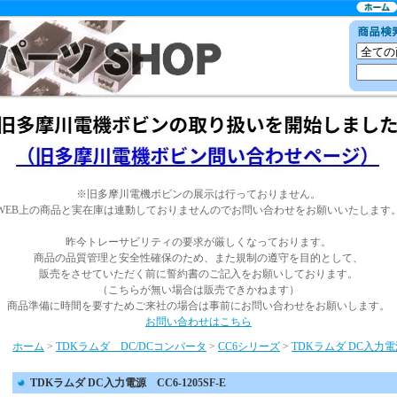
※旧多摩川電機ボビンの展示は行っておりません。
WEB上の商品と実在庫は連動しておりませんのでお問い合わせをお願いいたします
昨今トレーサビリティの要求が厳しくなっております。
商品の品質管理と安全性確保のため、また規制の遵守を目的として、
販売をさせていただく前に誓約書のご記入をお願いしております。
（こちらが無い場合は販売できかねます）
商品準備に時間を要すためご来社の場合は事前にお問い合わせをお願いします。
お問い合わせはこちら
ホーム
>
TDKラムダ DC/DCコンバータ
>
CC6シリーズ
>
TDKラムダ DC入力電源 
TDKラムダ DC入力電源 CC6-1205SF-E