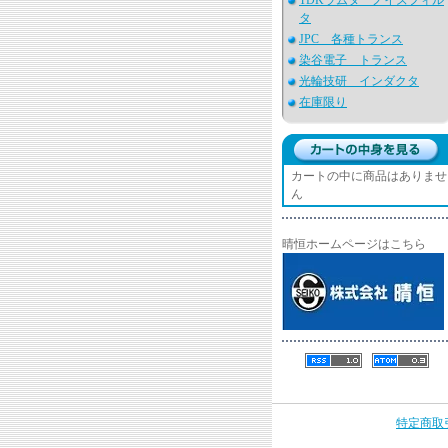
TDKラムダ ノイズフィル
タ
JPC 各種トランス
染谷電子 トランス
光輪技研 インダクタ
在庫限り
カートの中に商品はありませ
ん
晴恒ホームページはこちら
特定商取