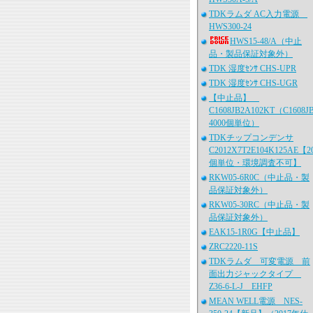
TDKラムダ AC入力電源
HWS300-24
HWS15-48/A（中止
品・製品保証対象外）
TDK 湿度ｾﾝｻ CHS-UPR
TDK 湿度ｾﾝｻ CHS-UGR
【中止品】
C1608JB2A102KT（C1608J
4000個単位）
TDKチップコンデンサ
C2012X7T2E104K125AE【2
個単位・環境調査不可】
RKW05-6R0C（中止品・製
品保証対象外）
RKW05-30RC（中止品・製
品保証対象外）
EAK15-1R0G【中止品】
ZRC2220-11S
TDKラムダ 可変電源 前
面出力ジャックタイプ
Z36-6-L-J EHFP
MEAN WELL電源 NES-