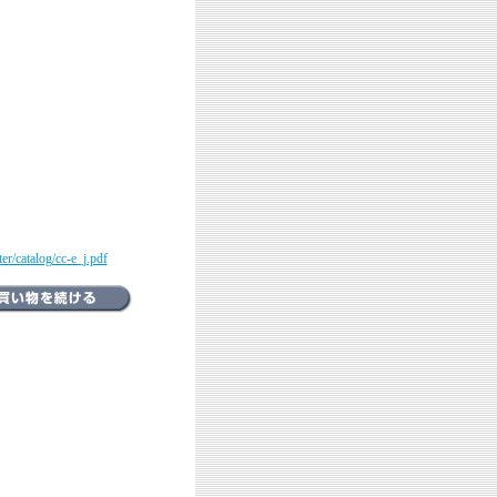
r/catalog/cc-e_j.pdf