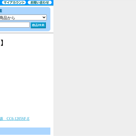
。
CC6-1205SF-E