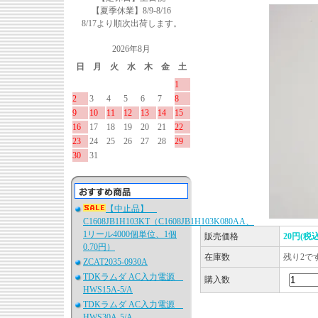
【夏季休業】8/9-8/16
8/17より順次出荷します。
2026年8月
日
月
火
水
木
金
土
1
2
3
4
5
6
7
8
9
10
11
12
13
14
15
16
17
18
19
20
21
22
23
24
25
26
27
28
29
30
31
【中止品】
C1608JB1H103KT（C1608JB1H103K080AA、
1リール4000個単位、1個
販売価格
20円(税込
0.70円）
在庫数
残り2で
ZCAT2035-0930A
TDKラムダ AC入力電源
購入数
HWS15A-5/A
TDKラムダ AC入力電源
HWS30A-5/A