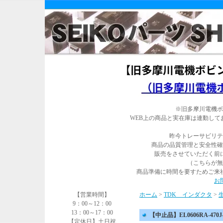
※旧多摩川電機ボ
WEB上の商品と実在庫は連動し
昨今トレーサビリテ
商品の品質管理と安全性確
販売をさせていただく前
（こちらが無
商品準備に時間を要すためご来
お
【営業時間】
ホーム
>
TDK インダクタ
>
9：00～12：00
13：00～17：00
【中止品】EL0606RA-470
【定休日】土日祝