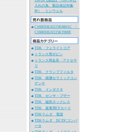
350-24【新品】（2017年仕
入れの為、製品保証対象
外） ミンウェル
C1608X8L0J225K080AC /
C1608X8L0J225KT000E
TDK フェライトコア
トランス用ボビン
トランス用金具・アクセサ
リ
TDK クランプフィルタ
TDK 積層セラミックコン
デンサ
TDK インダクタ
TDK センサ・ブザー
TDK 磁気ネックレス
TDK 産業用CFカード
TDKラムダ 電源
TDKラムダ DC/DCコンバ
ータ