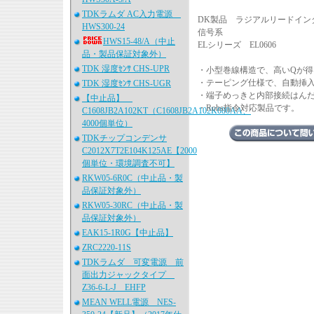
TDKラムダ AC入力電源
DK製品 ラジアルリードインダ
HWS300-24
信号系
HWS15-48/A（中止
ELシリーズ EL0606
品・製品保証対象外）
TDK 湿度ｾﾝｻ CHS-UPR
・小型巻線構造で、高いQが得
・テーピング仕様で、自動挿
TDK 湿度ｾﾝｻ CHS-UGR
・端子めっきと内部接続はん
【中止品】
・Rohs指令対応製品です。
C1608JB2A102KT（C1608JB2A102K080AA、
4000個単位）
TDKチップコンデンサ
C2012X7T2E104K125AE【2000
個単位・環境調査不可】
RKW05-6R0C（中止品・製
品保証対象外）
RKW05-30RC（中止品・製
品保証対象外）
EAK15-1R0G【中止品】
ZRC2220-11S
TDKラムダ 可変電源 前
面出力ジャックタイプ
Z36-6-L-J EHFP
MEAN WELL電源 NES-