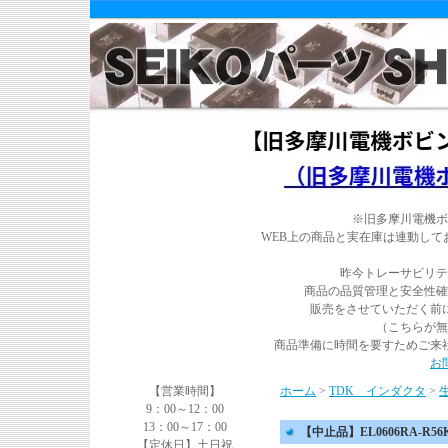
※旧多摩川電機ボ
WEB上の商品と実在庫は連動し
昨今トレーサビリテ
商品の品質管理と安全性確
販売をさせていただく前
（こちらが無
商品準備に時間を要すためご来
お
【営業時間】
ホーム
>
TDK インダクタ
>
9：00～12：00
13：00～17：00
【中止品】EL0606RA-R56K
【定休日】土日祝