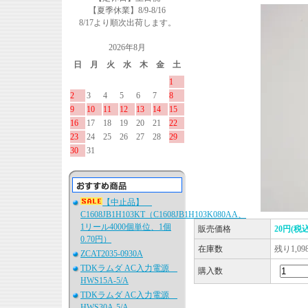
【夏季休業】8/9-8/16
8/17より順次出荷します。
2026年8月
日
月
火
水
木
金
土
1
2
3
4
5
6
7
8
9
10
11
12
13
14
15
16
17
18
19
20
21
22
23
24
25
26
27
28
29
30
31
【中止品】
C1608JB1H103KT（C1608JB1H103K080AA、
1リール4000個単位、1個
販売価格
20円(税込
0.70円）
在庫数
残り1,0
ZCAT2035-0930A
TDKラムダ AC入力電源
購入数
HWS15A-5/A
TDKラムダ AC入力電源
HWS30A-5/A