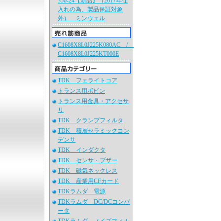
350-24【新品】（2017年仕
入れの為、製品保証対象
外） ミンウェル
C1608X8L0J225K080AC /
C1608X8L0J225KT000E
TDK フェライトコア
トランス用ボビン
トランス用金具・アクセサ
リ
TDK クランプフィルタ
TDK 積層セラミックコン
デンサ
TDK インダクタ
TDK センサ・ブザー
TDK 磁気ネックレス
TDK 産業用CFカード
TDKラムダ 電源
TDKラムダ DC/DCコンバ
ータ