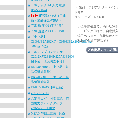
TDKラムダ AC入力電源
DK製品 ラジアルリードインダ
HWS300-24
信号系
HWS15-48/A（中止
ELシリーズ EL0606
品・製品保証対象外）
TDK 湿度ｾﾝｻ CHS-UPR
・小型巻線構造で、高いQが得
・テーピング仕様で、自動挿
TDK 湿度ｾﾝｻ CHS-UGR
・端子めっきと内部接続はん
【中止品】
・Rohs指令対応製品です。
C1608JB2A102KT（C1608JB2A102K080AA、
4000個単位）
TDKチップコンデンサ
C2012X7T2E104K125AE【2000
個単位・環境調査不可】
RKW05-6R0C（中止品・製
品保証対象外）
RKW05-30RC（中止品・製
品保証対象外）
EAK15-1R0G【中止品】
ZRC2220-11S
TDKラムダ 可変電源 前
面出力ジャックタイプ
Z36-6-L-J EHFP
MEAN WELL電源 NES-