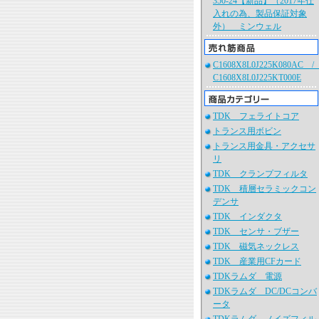
350-24【新品】（2017年仕
入れの為、製品保証対象
外） ミンウェル
C1608X8L0J225K080AC 
C1608X8L0J225KT000E
TDK フェライトコア
トランス用ボビン
トランス用金具・アクセサ
リ
TDK クランプフィルタ
TDK 積層セラミックコン
デンサ
TDK インダクタ
TDK センサ・ブザー
TDK 磁気ネックレス
TDK 産業用CFカード
TDKラムダ 電源
TDKラムダ DC/DCコンバ
ータ