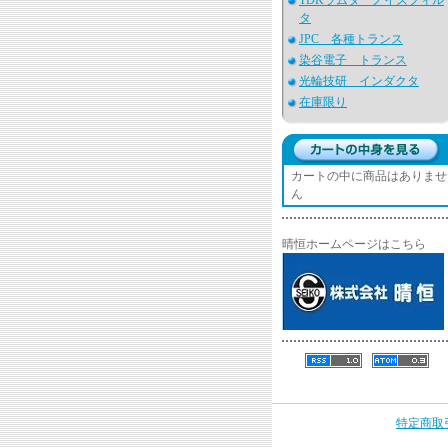
TDKラムダ ノイズフィル
タ
JPC 各種トランス
染谷電子 トランス
光輪技研 インダクタ
在庫限り
カートの中に商品はありませ
ん
晴恒ホームページはこちら
特定商取