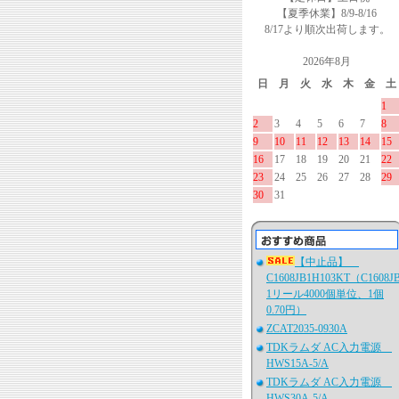
【夏季休業】8/9-8/16
8/17より順次出荷します。
2026年8月
日
月
火
水
木
金
土
1
2
3
4
5
6
7
8
9
10
11
12
13
14
15
16
17
18
19
20
21
22
23
24
25
26
27
28
29
30
31
【中止品】
C1608JB1H103KT（C1608J
1リール4000個単位、1個
0.70円）
ZCAT2035-0930A
TDKラムダ AC入力電源
HWS15A-5/A
TDKラムダ AC入力電源
HWS30A-5/A