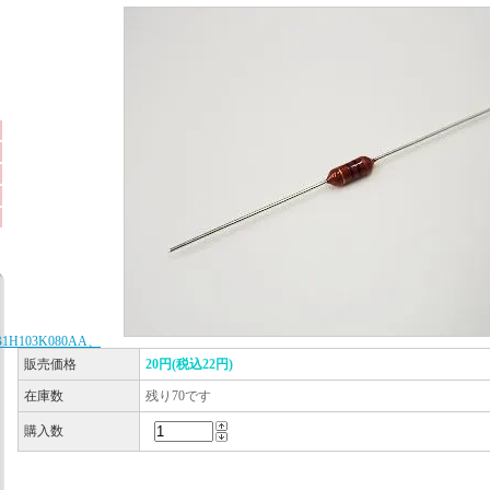
B1H103K080AA、
販売価格
20円(税込22円)
在庫数
残り70です
購入数