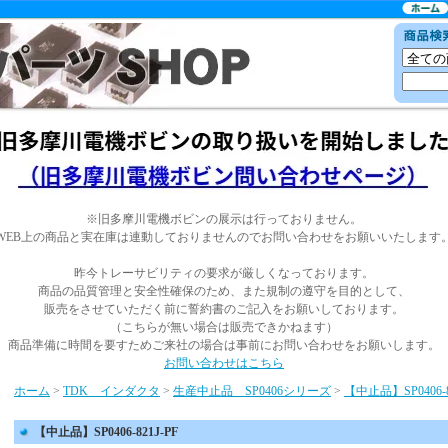
※旧多摩川電機ボビンの展示は行っておりません。
WEB上の商品と実在庫は連動しておりませんのでお問い合わせをお願いいたします
昨今トレーサビリティの要求が厳しくなっております。
商品の品質管理と安全性確保のため、また規制の遵守を目的として、
販売をさせていただく前に誓約書のご記入をお願いしております。
（こちらが無い場合は販売できかねます）
商品準備に時間を要すためご来社の場合は事前にお問い合わせをお願いします。
お問い合わせはこちら
ホーム
>
TDK インダクタ
>
生産中止品 SP0406シリーズ
>
【中止品】SP0406-8
【中止品】SP0406-821J-PF