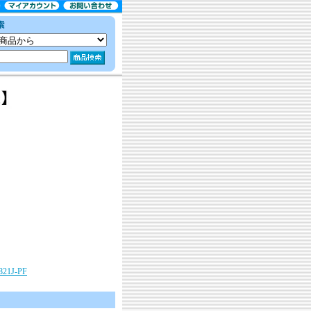
。
21J-PF