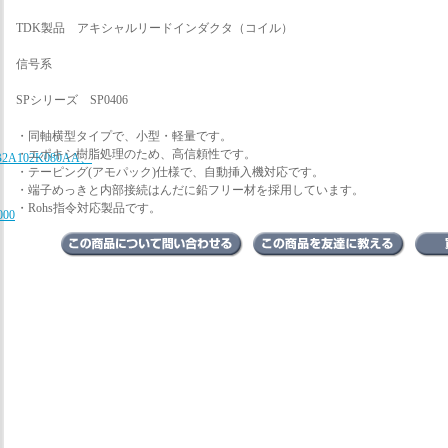
TDK製品 アキシャルリードインダクタ（コイル）
信号系
SPシリーズ SP0406
・同軸横型タイプで、小型・軽量です。
・エポキシ樹脂処理のため、高信頼性です。
B2A102K080AA、
・テーピング(アモパック)仕様で、自動挿入機対応です。
・端子めっきと内部接続はんだに鉛フリー材を採用しています。
・Rohs指令対応製品です。
000