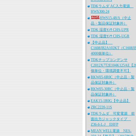
TDKラムダ AC入力電源
HWS300-24
HWS15-48/A（中止
品・製品保証対象外）
TDK 湿度ｾﾝｻ CHS-UPR
TDK 湿度ｾﾝｻ CHS-UGR
【中止品】
C1608JB2A102KT（C1608J
4000個単位）
TDKチップコンデンサ
C2012X7T2E104K125AE【2
個単位・環境調査不可】
RKW05-6R0C（中止品・製
品保証対象外）
RKW05-30RC（中止品・製
品保証対象外）
EAK15-1R0G【中止品】
ZRC2220-11S
TDKラムダ 可変電源 前
面出力ジャックタイプ
Z36-6-L-J EHFP
MEAN WELL電源 NES-