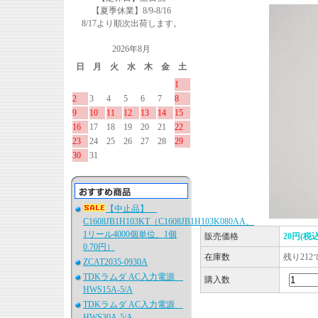
【夏季休業】8/9-8/16
8/17より順次出荷します。
2026年8月
日
月
火
水
木
金
土
1
2
3
4
5
6
7
8
9
10
11
12
13
14
15
16
17
18
19
20
21
22
23
24
25
26
27
28
29
30
31
【中止品】
C1608JB1H103KT（C1608JB1H103K080AA、
1リール4000個単位、1個
販売価格
20円(税込
0.70円）
在庫数
残り212
ZCAT2035-0930A
TDKラムダ AC入力電源
購入数
HWS15A-5/A
TDKラムダ AC入力電源
HWS30A-5/A