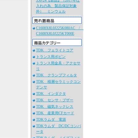
350-24【新品】（2017年仕
入れの為、製品保証対象
外） ミンウェル
C1608X8L0J225K080AC /
C1608X8L0J225KT000E
TDK フェライトコア
トランス用ボビン
トランス用金具・アクセサ
リ
TDK クランプフィルタ
TDK 積層セラミックコン
デンサ
TDK インダクタ
TDK センサ・ブザー
TDK 磁気ネックレス
TDK 産業用CFカード
TDKラムダ 電源
TDKラムダ DC/DCコンバ
ータ