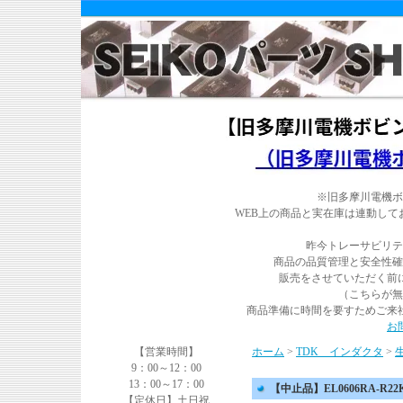
※旧多摩川電機ボ
WEB上の商品と実在庫は連動し
昨今トレーサビリテ
商品の品質管理と安全性確
販売をさせていただく前
（こちらが無
商品準備に時間を要すためご来
お
【営業時間】
ホーム
>
TDK インダクタ
>
9：00～12：00
13：00～17：00
【中止品】EL0606RA-R22K
【定休日】土日祝