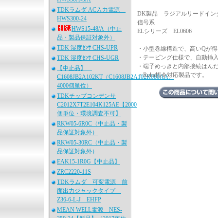
TDKラムダ AC入力電源
DK製品 ラジアルリードインダ
HWS300-24
信号系
HWS15-48/A（中止
ELシリーズ EL0606
品・製品保証対象外）
TDK 湿度ｾﾝｻ CHS-UPR
・小型巻線構造で、高いQが得
・テーピング仕様で、自動挿
TDK 湿度ｾﾝｻ CHS-UGR
・端子めっきと内部接続はん
【中止品】
・Rohs指令対応製品です。
C1608JB2A102KT（C1608JB2A102K080AA、
4000個単位）
TDKチップコンデンサ
C2012X7T2E104K125AE【2000
個単位・環境調査不可】
RKW05-6R0C（中止品・製
品保証対象外）
RKW05-30RC（中止品・製
品保証対象外）
EAK15-1R0G【中止品】
ZRC2220-11S
TDKラムダ 可変電源 前
面出力ジャックタイプ
Z36-6-L-J EHFP
MEAN WELL電源 NES-