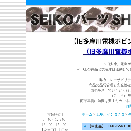
※旧多摩川電機ボ
WEB上の商品と実在庫は連動し
昨今トレーサビリテ
商品の品質管理と安全性確
販売をさせていただく前
（こちらが無
商品準備に時間を要すためご来
お
【営業時間】
ホーム
>
TDK インダクタ
>
9：00～12：00
13：00～17：00
【中止品】ELF0505SKI-180
【定休日】土日祝