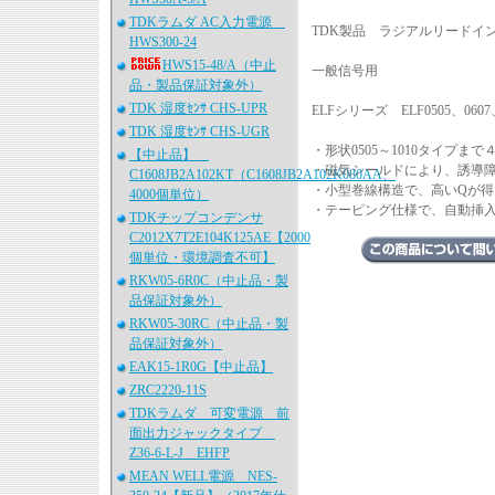
TDKラムダ AC入力電源
TDK製品 ラジアルリードイン
HWS300-24
HWS15-48/A（中止
一般信号用
品・製品保証対象外）
TDK 湿度ｾﾝｻ CHS-UPR
ELFシリーズ ELF0505、0607、
TDK 湿度ｾﾝｻ CHS-UGR
・形状0505～1010タイプ
【中止品】
・磁気シールドにより、誘導
C1608JB2A102KT（C1608JB2A102K080AA、
・小型巻線構造で、高いQが得
4000個単位）
・テーピング仕様で、自動挿
TDKチップコンデンサ
C2012X7T2E104K125AE【2000
個単位・環境調査不可】
RKW05-6R0C（中止品・製
品保証対象外）
RKW05-30RC（中止品・製
品保証対象外）
EAK15-1R0G【中止品】
ZRC2220-11S
TDKラムダ 可変電源 前
面出力ジャックタイプ
Z36-6-L-J EHFP
MEAN WELL電源 NES-