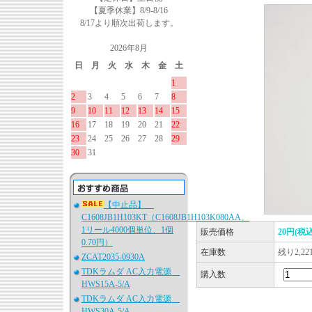
【夏季休業】8/9-8/16
8/17より順次出荷します。
2026年8月
日
月
火
水
木
金
土
1
2
3
4
5
6
7
8
9
10
11
12
13
14
15
16
17
18
19
20
21
22
23
24
25
26
27
28
29
30
31
【中止品】
C1608JB1H103KT（C1608JB1H103K080AA、
1リール4000個単位、1個
販売価格
20円(税込
0.70円）
在庫数
残り2,2
ZCAT2035-0930A
TDKラムダ AC入力電源
購入数
HWS15A-5/A
TDKラムダ AC入力電源
HWS30A-5/A