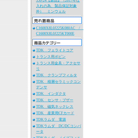
350-24【新品】（2017年仕
入れの為、製品保証対象
外） ミンウェル
C1608X8L0J225K080AC /
C1608X8L0J225KT000E
TDK フェライトコア
トランス用ボビン
トランス用金具・アクセサ
リ
TDK クランプフィルタ
TDK 積層セラミックコン
デンサ
TDK インダクタ
TDK センサ・ブザー
TDK 磁気ネックレス
TDK 産業用CFカード
TDKラムダ 電源
TDKラムダ DC/DCコンバ
ータ