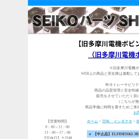
※旧多摩川電機ボ
WEB上の商品と実在庫は連動し
昨今トレーサビリテ
商品の品質管理と安全性確
販売をさせていただく前
（こちらが無
商品準備に時間を要すためご来
お
【営業時間】
ホーム
>
TDK インダクタ
>
9：00～12：00
13：00～17：00
【中止品】ELF0505SKI-3R3
【定休日】土日祝