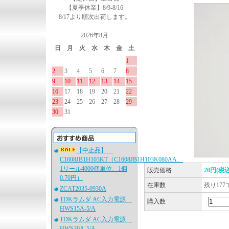
【夏季休業】8/9-8/16
8/17より順次出荷します。
2026年8月
日
月
火
水
木
金
土
1
2
3
4
5
6
7
8
9
10
11
12
13
14
15
16
17
18
19
20
21
22
23
24
25
26
27
28
29
30
31
【中止品】
C1608JB1H103KT（C1608JB1H103K080AA、
1リール4000個単位、1個
販売価格
20円(税込
0.70円）
在庫数
残り177
ZCAT2035-0930A
TDKラムダ AC入力電源
購入数
HWS15A-5/A
TDKラムダ AC入力電源
HWS30A-5/A