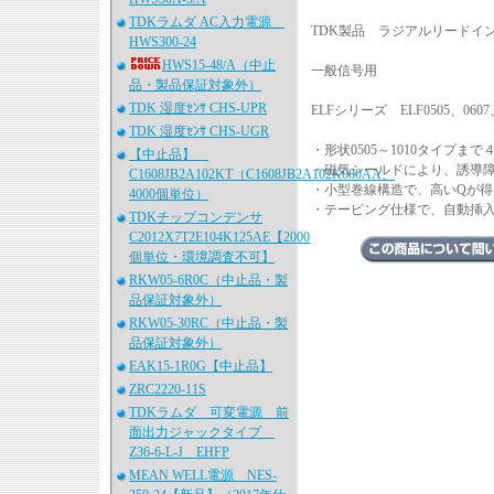
TDKラムダ AC入力電源
TDK製品 ラジアルリードイン
HWS300-24
HWS15-48/A（中止
一般信号用
品・製品保証対象外）
TDK 湿度ｾﾝｻ CHS-UPR
ELFシリーズ ELF0505、0607、
TDK 湿度ｾﾝｻ CHS-UGR
・形状0505～1010タイプ
【中止品】
・磁気シールドにより、誘導
C1608JB2A102KT（C1608JB2A102K080AA、
・小型巻線構造で、高いQが得
4000個単位）
・テーピング仕様で、自動挿
TDKチップコンデンサ
C2012X7T2E104K125AE【2000
個単位・環境調査不可】
RKW05-6R0C（中止品・製
品保証対象外）
RKW05-30RC（中止品・製
品保証対象外）
EAK15-1R0G【中止品】
ZRC2220-11S
TDKラムダ 可変電源 前
面出力ジャックタイプ
Z36-6-L-J EHFP
MEAN WELL電源 NES-