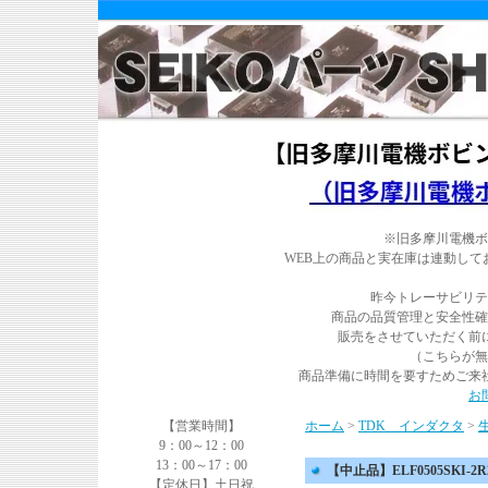
※旧多摩川電機ボ
WEB上の商品と実在庫は連動し
昨今トレーサビリテ
商品の品質管理と安全性確
販売をさせていただく前
（こちらが無
商品準備に時間を要すためご来
お
【営業時間】
ホーム
>
TDK インダクタ
>
9：00～12：00
13：00～17：00
【中止品】ELF0505SKI-2R2
【定休日】土日祝