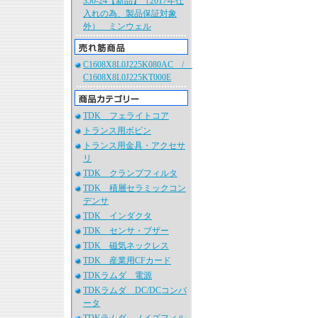
350-24【新品】（2017年仕
入れの為、製品保証対象
外） ミンウェル
C1608X8L0J225K080AC /
C1608X8L0J225KT000E
TDK フェライトコア
トランス用ボビン
トランス用金具・アクセサ
リ
TDK クランプフィルタ
TDK 積層セラミックコン
デンサ
TDK インダクタ
TDK センサ・ブザー
TDK 磁気ネックレス
TDK 産業用CFカード
TDKラムダ 電源
TDKラムダ DC/DCコンバ
ータ