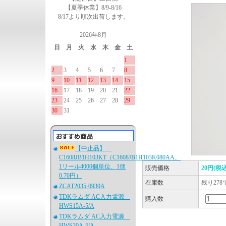
【夏季休業】8/9-8/16
8/17より順次出荷します。
2026年8月
日
月
火
水
木
金
土
1
2
3
4
5
6
7
8
9
10
11
12
13
14
15
16
17
18
19
20
21
22
23
24
25
26
27
28
29
30
31
【中止品】
C1608JB1H103KT（C1608JB1H103K080AA、
1リール4000個単位、1個
販売価格
20円(税込
0.70円）
在庫数
残り278
ZCAT2035-0930A
TDKラムダ AC入力電源
購入数
HWS15A-5/A
TDKラムダ AC入力電源
HWS30A-5/A