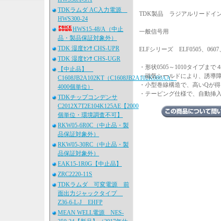
TDKラムダ AC入力電源
TDK製品 ラジアルリードイン
HWS300-24
HWS15-48/A（中止
一般信号用
品・製品保証対象外）
TDK 湿度ｾﾝｻ CHS-UPR
ELFシリーズ ELF0505、0607、
TDK 湿度ｾﾝｻ CHS-UGR
・形状0505～1010タイプ
【中止品】
・磁気シールドにより、誘導
C1608JB2A102KT（C1608JB2A102K080AA、
・小型巻線構造で、高いQが得
4000個単位）
・テーピング仕様で、自動挿
TDKチップコンデンサ
C2012X7T2E104K125AE【2000
個単位・環境調査不可】
RKW05-6R0C（中止品・製
品保証対象外）
RKW05-30RC（中止品・製
品保証対象外）
EAK15-1R0G【中止品】
ZRC2220-11S
TDKラムダ 可変電源 前
面出力ジャックタイプ
Z36-6-L-J EHFP
MEAN WELL電源 NES-