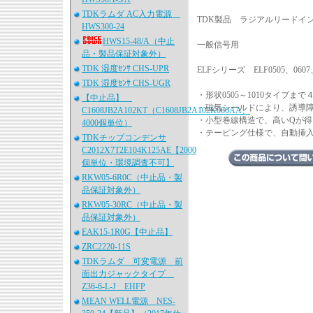
TDKラムダ AC入力電源
TDK製品 ラジアルリードイン
HWS300-24
HWS15-48/A（中止
一般信号用
品・製品保証対象外）
TDK 湿度ｾﾝｻ CHS-UPR
ELFシリーズ ELF0505、0607、
TDK 湿度ｾﾝｻ CHS-UGR
・形状0505～1010タイプ
【中止品】
・磁気シールドにより、誘導
C1608JB2A102KT（C1608JB2A102K080AA、
・小型巻線構造で、高いQが得
4000個単位）
・テーピング仕様で、自動挿
TDKチップコンデンサ
C2012X7T2E104K125AE【2000
個単位・環境調査不可】
RKW05-6R0C（中止品・製
品保証対象外）
RKW05-30RC（中止品・製
品保証対象外）
EAK15-1R0G【中止品】
ZRC2220-11S
TDKラムダ 可変電源 前
面出力ジャックタイプ
Z36-6-L-J EHFP
MEAN WELL電源 NES-