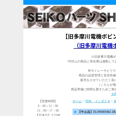
※旧多摩川電機ボ
WEB上の商品と実在庫は連動し
昨今トレーサビリテ
商品の品質管理と安全性確
販売をさせていただく前
（こちらが無
商品準備に時間を要すためご来
お
【営業時間】
ホーム
>
TDK インダクタ
>
9：00～12：00
13：00～17：00
【中止品】ELF0505SKI-1R5
【定休日】土日祝