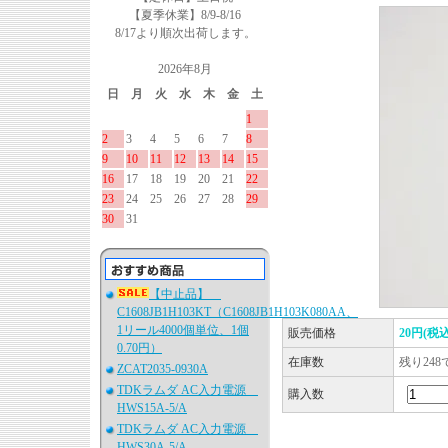
【夏季休業】8/9-8/16
8/17より順次出荷します。
2026年8月
日
月
火
水
木
金
土
1
2
3
4
5
6
7
8
9
10
11
12
13
14
15
16
17
18
19
20
21
22
23
24
25
26
27
28
29
30
31
【中止品】
C1608JB1H103KT（C1608JB1H103K080AA、
1リール4000個単位、1個
販売価格
20円(税込
0.70円）
在庫数
残り248
ZCAT2035-0930A
TDKラムダ AC入力電源
購入数
HWS15A-5/A
TDKラムダ AC入力電源
HWS30A-5/A