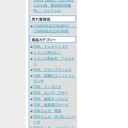
350-24【新品】（2017年仕
入れの為、製品保証対象
外） ミンウェル
C1608X8L0J225K080AC /
C1608X8L0J225KT000E
TDK フェライトコア
トランス用ボビン
トランス用金具・アクセサ
リ
TDK クランプフィルタ
TDK 積層セラミックコン
デンサ
TDK インダクタ
TDK センサ・ブザー
TDK 磁気ネックレス
TDK 産業用CFカード
TDKラムダ 電源
TDKラムダ DC/DCコンバ
ータ