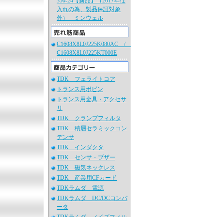
350-24【新品】（2017年仕
入れの為、製品保証対象
外） ミンウェル
C1608X8L0J225K080AC /
C1608X8L0J225KT000E
TDK フェライトコア
トランス用ボビン
トランス用金具・アクセサ
リ
TDK クランプフィルタ
TDK 積層セラミックコン
デンサ
TDK インダクタ
TDK センサ・ブザー
TDK 磁気ネックレス
TDK 産業用CFカード
TDKラムダ 電源
TDKラムダ DC/DCコンバ
ータ