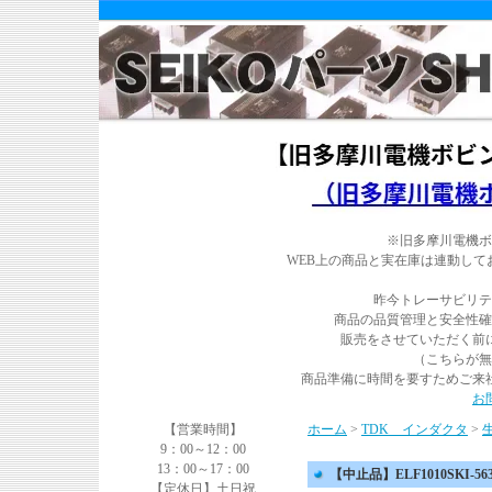
※旧多摩川電機ボ
WEB上の商品と実在庫は連動し
昨今トレーサビリテ
商品の品質管理と安全性確
販売をさせていただく前
（こちらが無
商品準備に時間を要すためご来
お
【営業時間】
ホーム
>
TDK インダクタ
>
9：00～12：00
13：00～17：00
【中止品】ELF1010SKI-563
【定休日】土日祝