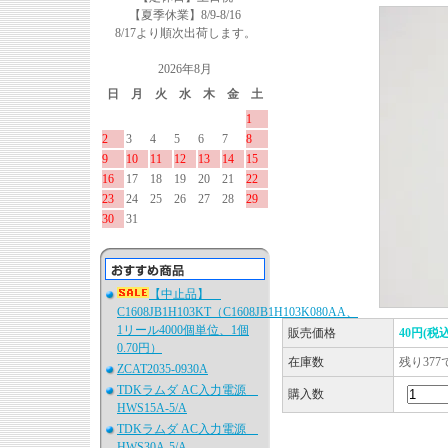
【夏季休業】8/9-8/16
8/17より順次出荷します。
2026年8月
日
月
火
水
木
金
土
1
2
3
4
5
6
7
8
9
10
11
12
13
14
15
16
17
18
19
20
21
22
23
24
25
26
27
28
29
30
31
【中止品】
C1608JB1H103KT（C1608JB1H103K080AA、
1リール4000個単位、1個
販売価格
40円(税込
0.70円）
在庫数
残り377
ZCAT2035-0930A
TDKラムダ AC入力電源
購入数
HWS15A-5/A
TDKラムダ AC入力電源
HWS30A-5/A