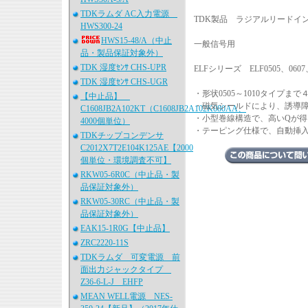
TDKラムダ AC入力電源
TDK製品 ラジアルリードイン
HWS300-24
HWS15-48/A（中止
一般信号用
品・製品保証対象外）
TDK 湿度ｾﾝｻ CHS-UPR
ELFシリーズ ELF0505、0607、
TDK 湿度ｾﾝｻ CHS-UGR
・形状0505～1010タイプ
【中止品】
・磁気シールドにより、誘導
C1608JB2A102KT（C1608JB2A102K080AA、
・小型巻線構造で、高いQが得
4000個単位）
・テーピング仕様で、自動挿
TDKチップコンデンサ
C2012X7T2E104K125AE【2000
個単位・環境調査不可】
RKW05-6R0C（中止品・製
品保証対象外）
RKW05-30RC（中止品・製
品保証対象外）
EAK15-1R0G【中止品】
ZRC2220-11S
TDKラムダ 可変電源 前
面出力ジャックタイプ
Z36-6-L-J EHFP
MEAN WELL電源 NES-