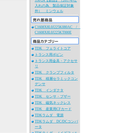
350-24【新品】（2017年仕
入れの為、製品保証対象
外） ミンウェル
C1608X8L0J225K080AC /
C1608X8L0J225KT000E
TDK フェライトコア
トランス用ボビン
トランス用金具・アクセサ
リ
TDK クランプフィルタ
TDK 積層セラミックコン
デンサ
TDK インダクタ
TDK センサ・ブザー
TDK 磁気ネックレス
TDK 産業用CFカード
TDKラムダ 電源
TDKラムダ DC/DCコンバ
ータ