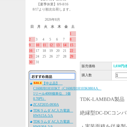
【夏季休業】8/9-8/16
8/17より順次出荷します。
2026年8月
日
月
火
水
木
金
土
1
2
3
4
5
6
7
8
9
10
11
12
13
14
15
16
17
18
19
20
21
22
23
24
25
26
27
28
29
30
31
販売価格
1,030円(
購入数
【中止品】
C1608JB1H103KT（C1608JB1H103K080AA、
1リール4000個単位、1個
TDK-LAMBDA製品
0.70円）
ZCAT2035-0930A
TDKラムダ AC入力電源
絶縁型DC-DCコンバ
HWS15A-5/A
TDKラムダ AC入力電源
・実装面積を従来製
HWS30A-5/A