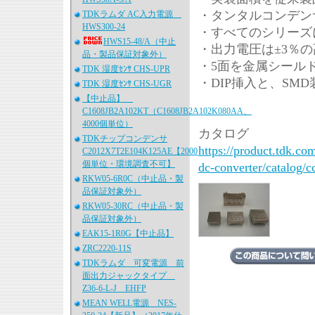
・タンタルコンデン
TDKラムダ AC入力電源
HWS300-24
・すべてのシリーズに
HWS15-48/A（中止
・出力電圧は±3％の
品・製品保証対象外）
・5面を金属シール
TDK 湿度ｾﾝｻ CHS-UPR
・DIP挿入と、SM
TDK 湿度ｾﾝｻ CHS-UGR
【中止品】
C1608JB2A102KT（C1608JB2A102K080AA、
4000個単位）
カタログ
TDKチップコンデンサ
https://product.tdk.c
C2012X7T2E104K125AE【2000
個単位・環境調査不可】
dc-converter/catalog/c
RKW05-6R0C（中止品・製
品保証対象外）
RKW05-30RC（中止品・製
品保証対象外）
EAK15-1R0G【中止品】
ZRC2220-11S
TDKラムダ 可変電源 前
面出力ジャックタイプ
Z36-6-L-J EHFP
MEAN WELL電源 NES-