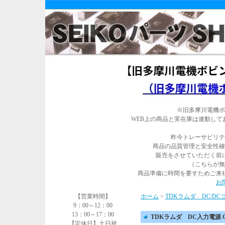
※旧多摩川電機ボ
WEB上の商品と実在庫は連動し
昨今トレーサビリテ
商品の品質管理と安全性確
販売をさせていただく前
（こちらが無
商品準備に時間を要すためご来
お
【営業時間】
ホーム
>
TDKラムダ DC/D
9：00～12：00
13：00～17：00
TDKラムダ DC入力電源 CC3
【定休日】土日祝