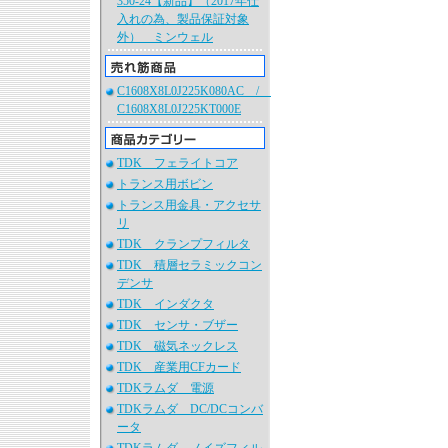
350-24【新品】（2017年仕
入れの為、製品保証対象
外） ミンウェル
C1608X8L0J225K080AC /
C1608X8L0J225KT000E
TDK フェライトコア
トランス用ボビン
トランス用金具・アクセサ
リ
TDK クランプフィルタ
TDK 積層セラミックコン
デンサ
TDK インダクタ
TDK センサ・ブザー
TDK 磁気ネックレス
TDK 産業用CFカード
TDKラムダ 電源
TDKラムダ DC/DCコンバ
ータ