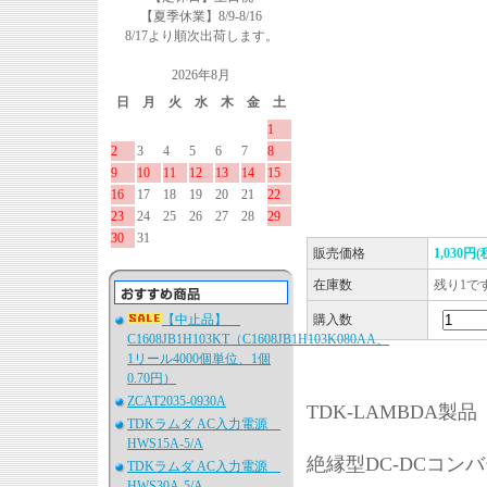
【夏季休業】8/9-8/16
8/17より順次出荷します。
2026年8月
日
月
火
水
木
金
土
1
2
3
4
5
6
7
8
9
10
11
12
13
14
15
16
17
18
19
20
21
22
23
24
25
26
27
28
29
30
31
販売価格
1,030円(
在庫数
残り1で
【中止品】
購入数
C1608JB1H103KT（C1608JB1H103K080AA、
1リール4000個単位、1個
0.70円）
ZCAT2035-0930A
TDK-LAMBDA製品
TDKラムダ AC入力電源
HWS15A-5/A
絶縁型DC-DCコンバ
TDKラムダ AC入力電源
HWS30A-5/A