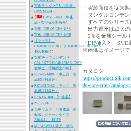
TDKラムダ AC入力電源
・実装面積を従来製
HWS300-24
・タンタルコンデン
HWS15-48/A（中止
・すべてのシリーズに
品・製品保証対象外）
・出力電圧は±3％の
TDK 湿度ｾﾝｻ CHS-UPR
TDK 湿度ｾﾝｻ CHS-UGR
・5面を金属シール
【中止品】
・DIP挿入と、SM
C1608JB2A102KT（C1608JB2A102K080AA、
※画像はイメージで
4000個単位）
TDKチップコンデンサ
C2012X7T2E104K125AE【2000
個単位・環境調査不可】
カタログ
RKW05-6R0C（中止品・製
https://product.tdk.c
品保証対象外）
dc-converter/catalog/c
RKW05-30RC（中止品・製
品保証対象外）
EAK15-1R0G【中止品】
ZRC2220-11S
TDKラムダ 可変電源 前
面出力ジャックタイプ
Z36-6-L-J EHFP
MEAN WELL電源 NES-