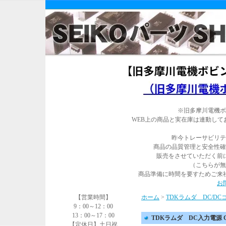
※旧多摩川電機ボ
WEB上の商品と実在庫は連動し
昨今トレーサビリテ
商品の品質管理と安全性確
販売をさせていただく前
（こちらが無
商品準備に時間を要すためご来
お
【営業時間】
ホーム
>
TDKラムダ DC/D
9：00～12：00
13：00～17：00
TDKラムダ DC入力電源 CC3
【定休日】土日祝