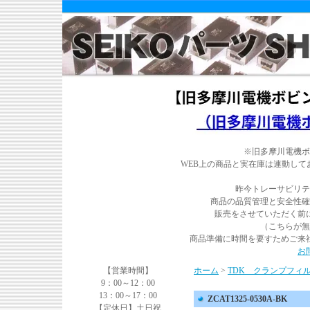
※旧多摩川電機ボ
WEB上の商品と実在庫は連動し
昨今トレーサビリテ
商品の品質管理と安全性確
販売をさせていただく前
（こちらが無
商品準備に時間を要すためご来
お
【営業時間】
ホーム
>
TDK クランプフィ
9：00～12：00
13：00～17：00
ZCAT1325-0530A-BK
【定休日】土日祝