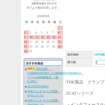
【夏季休業】8/9-8/16
8/17より順次出荷します。
2026年8月
日
月
火
水
木
金
土
1
2
3
4
5
6
7
8
9
10
11
12
13
14
15
16
17
18
19
20
21
22
23
24
25
26
27
28
29
30
31
販売価格
130円(税
購入数
【中止品】
C1608JB1H103KT（C1608JB1H103K080AA、
1リール4000個単位、1個
TDK製品 クラン
0.70円）
ZCAT2035-0930A
TDKラムダ AC入力電源
ZCATシリーズ
HWS15A-5/A
TDKラムダ AC入力電源
・インタフェースケ
HWS30A-5/A