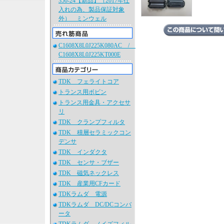
350-24【新品】（2017年仕
入れの為、製品保証対象
外） ミンウェル
C1608X8L0J225K080AC /
C1608X8L0J225KT000E
TDK フェライトコア
トランス用ボビン
トランス用金具・アクセサ
リ
TDK クランプフィルタ
TDK 積層セラミックコン
デンサ
TDK インダクタ
TDK センサ・ブザー
TDK 磁気ネックレス
TDK 産業用CFカード
TDKラムダ 電源
TDKラムダ DC/DCコンバ
ータ