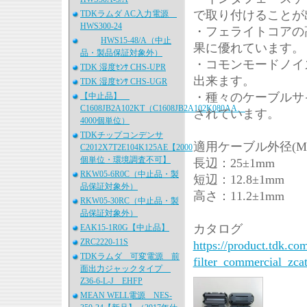
で取り付けることが
TDKラムダ AC入力電源
HWS300-24
・フェライトコアの
HWS15-48/A（中止
果に優れています。
品・製品保証対象外）
・コモンモードノイ
TDK 湿度ｾﾝｻ CHS-UPR
出来ます。
TDK 湿度ｾﾝｻ CHS-UGR
・種々のケーブルサ
【中止品】
C1608JB2A102KT（C1608JB2A102K080AA、
されています。
4000個単位）
TDKチップコンデンサ
適用ケーブル外径(MA
C2012X7T2E104K125AE【2000
個単位・環境調査不可】
長辺：25±1mm
RKW05-6R0C（中止品・製
短辺：12.8±1mm
品保証対象外）
高さ：11.2±1mm
RKW05-30RC（中止品・製
品保証対象外）
カタログ
EAK15-1R0G【中止品】
ZRC2220-11S
https://product.tdk.com
TDKラムダ 可変電源 前
filter_commercial_zcat
面出力ジャックタイプ
Z36-6-L-J EHFP
MEAN WELL電源 NES-