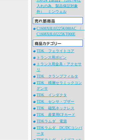
350-24【新品】（2017年仕
入れの為、製品保証対象
外） ミンウェル
C1608X8L0J225K080AC /
C1608X8L0J225KT000E
TDK フェライトコア
トランス用ボビン
トランス用金具・アクセサ
リ
TDK クランプフィルタ
TDK 積層セラミックコン
デンサ
TDK インダクタ
TDK センサ・ブザー
TDK 磁気ネックレス
TDK 産業用CFカード
TDKラムダ 電源
TDKラムダ DC/DCコンバ
ータ