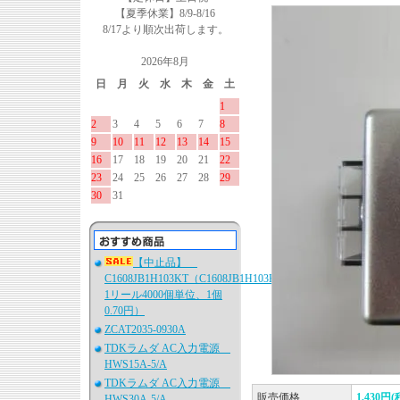
【夏季休業】8/9-8/16
8/17より順次出荷します。
2026年8月
日
月
火
水
木
金
土
1
2
3
4
5
6
7
8
9
10
11
12
13
14
15
16
17
18
19
20
21
22
23
24
25
26
27
28
29
30
31
【中止品】
C1608JB1H103KT（C1608JB1H103K080AA、
1リール4000個単位、1個
0.70円）
ZCAT2035-0930A
TDKラムダ AC入力電源
HWS15A-5/A
TDKラムダ AC入力電源
販売価格
1,430円(
HWS30A-5/A