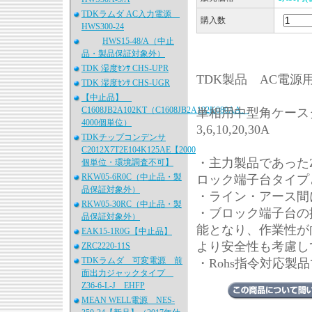
TDKラムダ AC入力電源
購入数
HWS300-24
HWS15-48/A（中止
品・製品保証対象外）
TDK 湿度ｾﾝｻ CHS-UPR
TDK製品 AC電源
TDK 湿度ｾﾝｻ CHS-UGR
【中止品】
C1608JB2A102KT（C1608JB2A102K080AA、
単相用中型角ケースタ
4000個単位）
3,6,10,20,30A
TDKチップコンデンサ
C2012X7T2E104K125AE【2000
・主力製品であったZ
個単位・環境調査不可】
RKW05-6R0C（中止品・製
ロック端子台タイプ
品保証対象外）
・ライン・アース間に
RKW05-30RC（中止品・製
・ブロック端子台の
品保証対象外）
能となり、作業性が
EAK15-1R0G【中止品】
より安全性も考慮し
ZRC2220-11S
TDKラムダ 可変電源 前
・Rohs指令対応製
面出力ジャックタイプ
Z36-6-L-J EHFP
MEAN WELL電源 NES-