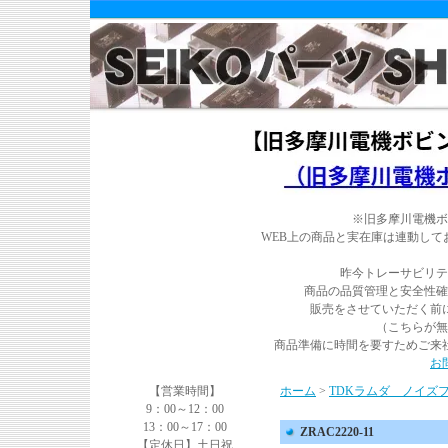
※旧多摩川電機ボ
WEB上の商品と実在庫は連動し
昨今トレーサビリテ
商品の品質管理と安全性確
販売をさせていただく前
（こちらが無
商品準備に時間を要すためご来
お
【営業時間】
ホーム
>
TDKラムダ ノイズ
9：00～12：00
13：00～17：00
ZRAC2220-11
【定休日】土日祝