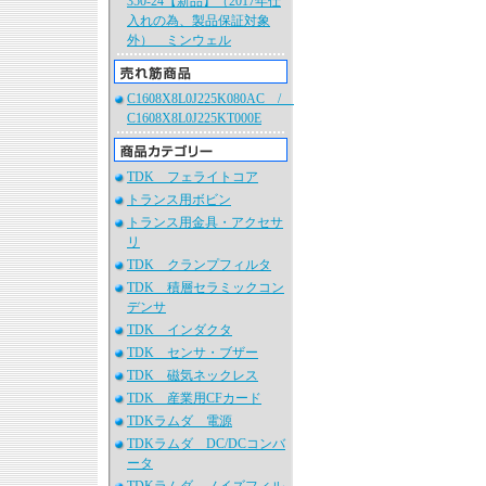
350-24【新品】（2017年仕
入れの為、製品保証対象
外） ミンウェル
C1608X8L0J225K080AC /
C1608X8L0J225KT000E
TDK フェライトコア
トランス用ボビン
トランス用金具・アクセサ
リ
TDK クランプフィルタ
TDK 積層セラミックコン
デンサ
TDK インダクタ
TDK センサ・ブザー
TDK 磁気ネックレス
TDK 産業用CFカード
TDKラムダ 電源
TDKラムダ DC/DCコンバ
ータ