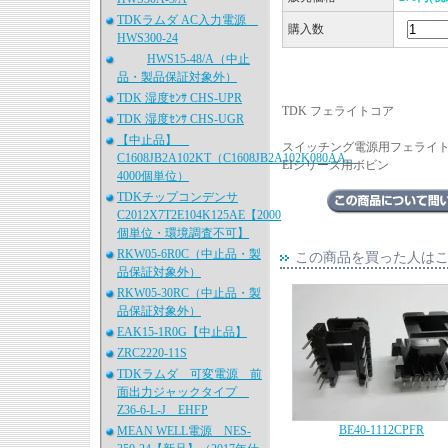
TDKラムダ AC入力電源
購入数
HWS300-24
HWS15-48/A（中止
品・製品保証対象外）
TDK 湿度ｾﾝｻ CHS-UPR
TDK フェライトコア
TDK 湿度ｾﾝｻ CHS-UGR
【中止品】
スイッチング電源用フェライ
C1608JB2A102KT（C1608JB2A102K080AA、
EIシリーズ用ボビン
4000個単位）
TDKチップコンデンサ
C2012X7T2E104K125AE【2000
個単位・環境調査不可】
RKW05-6R0C（中止品・製
この商品を買った人は
品保証対象外）
RKW05-30RC（中止品・製
品保証対象外）
EAK15-1R0G【中止品】
ZRC2220-11S
TDKラムダ 可変電源 前
面出力ジャックタイプ
Z36-6-L-J EHFP
BE40-1112CPFR
MEAN WELL電源 NES-