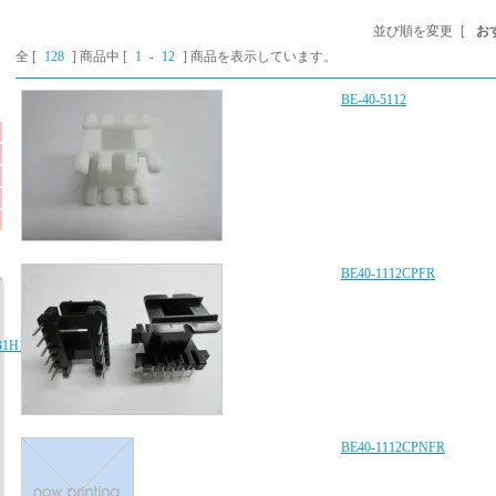
並び順を変更
[
お
全 [
128
] 商品中 [
1
-
12
] 商品を表示しています。
BE-40-5112
BE40-1112CPFR
B1H103K080AA、
BE40-1112CPNFR