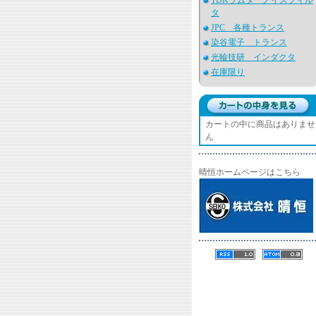
TDKラムダ ノイズフィル
タ
JPC 各種トランス
染谷電子 トランス
光輪技研 インダクタ
在庫限り
カートの中に商品はありませ
ん
晴恒ホームページはこちら