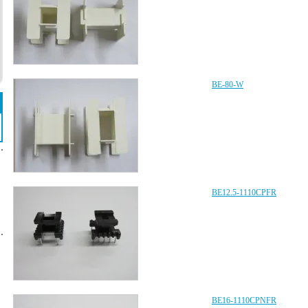
BE-80-W
BE12.5-1110CPFR
BE16-1110CPNFR