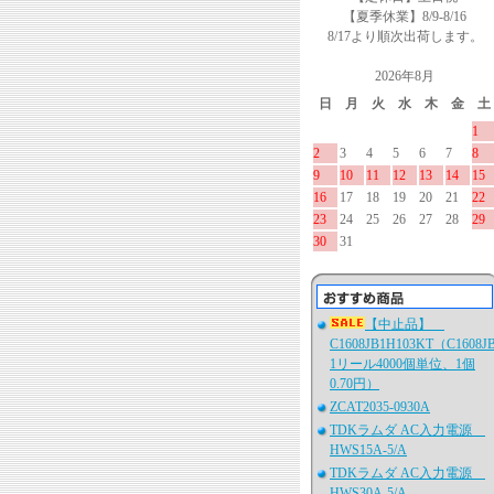
【夏季休業】8/9-8/16
8/17より順次出荷します。
2026年8月
日
月
火
水
木
金
土
1
2
3
4
5
6
7
8
9
10
11
12
13
14
15
16
17
18
19
20
21
22
23
24
25
26
27
28
29
30
31
【中止品】
C1608JB1H103KT（C1608J
1リール4000個単位、1個
0.70円）
ZCAT2035-0930A
TDKラムダ AC入力電源
HWS15A-5/A
TDKラムダ AC入力電源
HWS30A-5/A