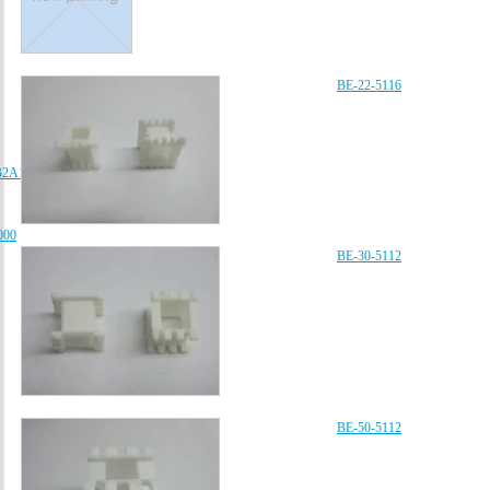
BE-22-5116
B2A102K080AA、
000
BE-30-5112
BE-50-5112