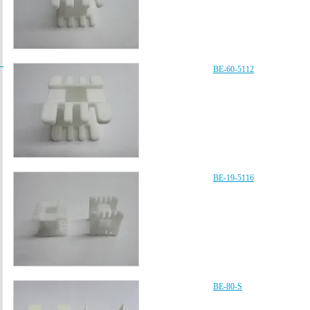
/
BE-60-5112
BE-19-5116
BE-80-S