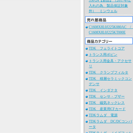
350-24【新品】（2017年仕
入れの為、製品保証対象
外） ミンウェル
C1608X8L0J225K080AC 
C1608X8L0J225KT000E
TDK フェライトコア
トランス用ボビン
トランス用金具・アクセサ
リ
TDK クランプフィルタ
TDK 積層セラミックコン
デンサ
TDK インダクタ
TDK センサ・ブザー
TDK 磁気ネックレス
TDK 産業用CFカード
TDKラムダ 電源
TDKラムダ DC/DCコンバ
ータ