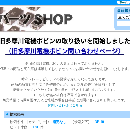
※旧多摩川電機ボビンの展示は行っておりません。
WEB上の商品と実在庫は連動しておりませんのでお問い合わせをお願いいたします
昨今トレーサビリティの要求が厳しくなっております。
商品の品質管理と安全性確保のため、また規制の遵守を目的として、
販売をさせていただく前に誓約書のご記入をお願いしております。
（こちらが無い場合は販売できかねます）
商品準備に時間を要すためご来社の場合は事前にお問い合わせをお願いします。
お問い合わせはこちら
検索結果
検索条件 [カテゴリー]：
指定なし
[検索文字]：
BE-40
ヒット件数：
128
件