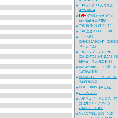
TDKラムダ AC入力電源
HWS300-24
HWS15-48/A（中止
品・製品保証対象外）
TDK 湿度ｾﾝｻ CHS-UPR
TDK 湿度ｾﾝｻ CHS-UGR
【中止品】
C1608JB2A102KT（C1608J
4000個単位）
TDKチップコンデンサ
C2012X7T2E104K125AE【2
個単位・環境調査不可】
RKW05-6R0C（中止品・製
品保証対象外）
RKW05-30RC（中止品・製
品保証対象外）
EAK15-1R0G【中止品】
ZRC2220-11S
TDKラムダ 可変電源 前
面出力ジャックタイプ
Z36-6-L-J EHFP
MEAN WELL電源 NES-