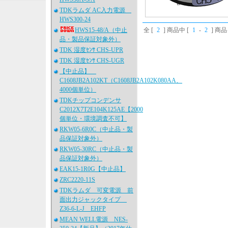
TDKラムダ AC入力電源
HWS300-24
HWS15-48/A（中止
全 [
2
] 商品中 [
1
-
2
] 商
品・製品保証対象外）
TDK 湿度ｾﾝｻ CHS-UPR
TDK 湿度ｾﾝｻ CHS-UGR
【中止品】
C1608JB2A102KT（C1608JB2A102K080AA、
4000個単位）
TDKチップコンデンサ
C2012X7T2E104K125AE【2000
個単位・環境調査不可】
RKW05-6R0C（中止品・製
品保証対象外）
RKW05-30RC（中止品・製
品保証対象外）
EAK15-1R0G【中止品】
ZRC2220-11S
TDKラムダ 可変電源 前
面出力ジャックタイプ
Z36-6-L-J EHFP
MEAN WELL電源 NES-