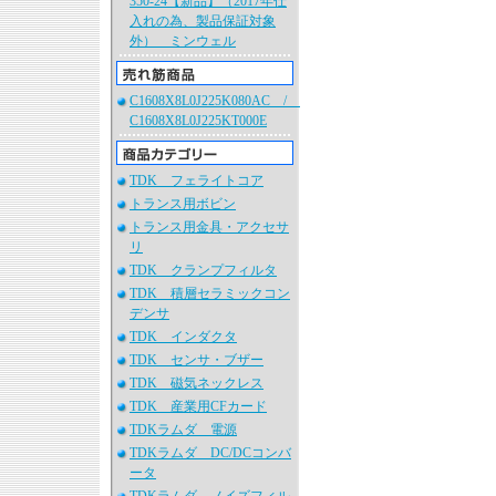
350-24【新品】（2017年仕
入れの為、製品保証対象
外） ミンウェル
C1608X8L0J225K080AC /
C1608X8L0J225KT000E
TDK フェライトコア
トランス用ボビン
トランス用金具・アクセサ
リ
TDK クランプフィルタ
TDK 積層セラミックコン
デンサ
TDK インダクタ
TDK センサ・ブザー
TDK 磁気ネックレス
TDK 産業用CFカード
TDKラムダ 電源
TDKラムダ DC/DCコンバ
ータ