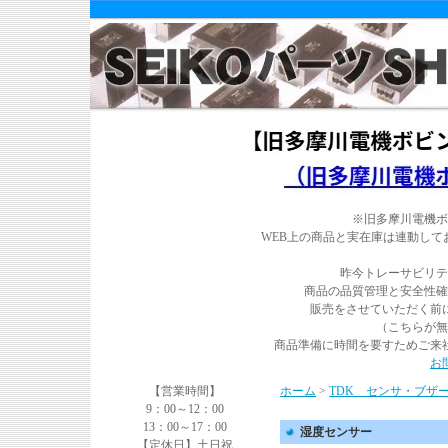
※旧多摩川電機ボ
WEB上の商品と実在庫は連動し
昨今トレーサビリテ
商品の品質管理と安全性確
販売をさせていただく前
（こちらが無
商品準備に時間を要すためご来
お
【営業時間】
ホーム
>
TDK センサ・ブザ
9：00～12：00
13：00～17：00
湿度センサー
【定休日】土日祝