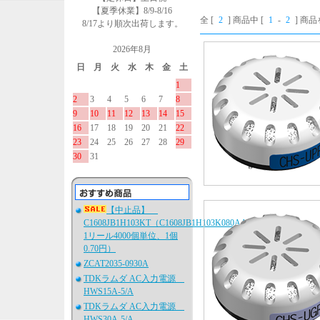
【夏季休業】8/9-8/16
全 [
2
] 商品中 [
1
-
2
] 商
8/17より順次出荷します。
2026年8月
日
月
火
水
木
金
土
1
2
3
4
5
6
7
8
9
10
11
12
13
14
15
16
17
18
19
20
21
22
23
24
25
26
27
28
29
30
31
【中止品】
C1608JB1H103KT（C1608JB1H103K080AA、
1リール4000個単位、1個
0.70円）
ZCAT2035-0930A
TDKラムダ AC入力電源
HWS15A-5/A
TDKラムダ AC入力電源
HWS30A-5/A