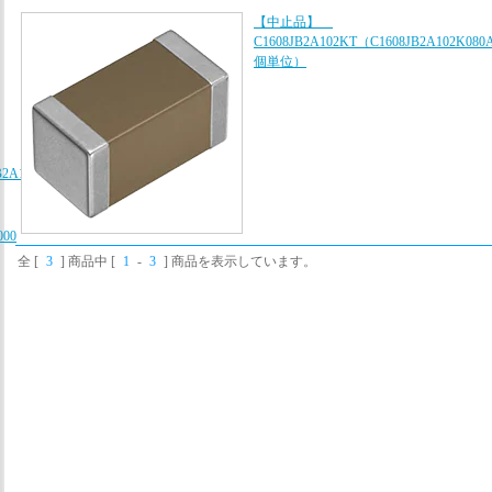
【中止品】
C1608JB2A102KT（C1608JB2A102K080
個単位）
B2A102K080AA、
000
全 [
3
] 商品中 [
1
-
3
] 商品を表示しています。