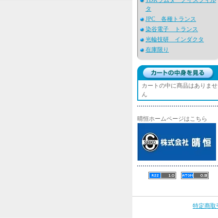
TDKラムダ ノイズフィル
タ
JPC 各種トランス
染谷電子 トランス
光輪技研 インダクタ
在庫限り
カートの中に商品はありませ
ん
晴恒ホームページはこちら
特定商取