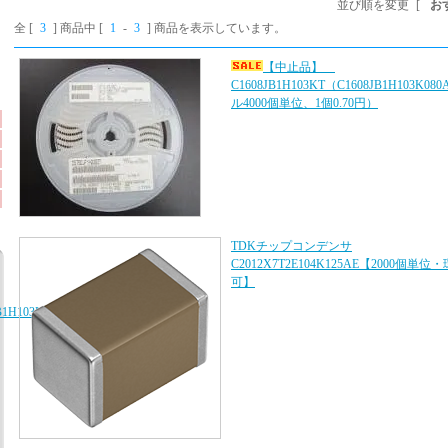
並び順を変更
[
お
全 [
3
] 商品中 [
1
-
3
] 商品を表示しています。
【中止品】
C1608JB1H103KT（C1608JB1H103K0
ル4000個単位、1個0.70円）
TDKチップコンデンサ
C2012X7T2E104K125AE【2000個単
可】
B1H103K080AA、