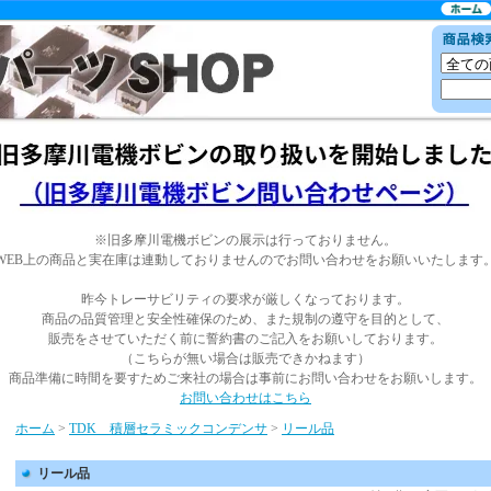
※旧多摩川電機ボビンの展示は行っておりません。
WEB上の商品と実在庫は連動しておりませんのでお問い合わせをお願いいたします
昨今トレーサビリティの要求が厳しくなっております。
商品の品質管理と安全性確保のため、また規制の遵守を目的として、
販売をさせていただく前に誓約書のご記入をお願いしております。
（こちらが無い場合は販売できかねます）
商品準備に時間を要すためご来社の場合は事前にお問い合わせをお願いします。
お問い合わせはこちら
ホーム
>
TDK 積層セラミックコンデンサ
>
リール品
リール品