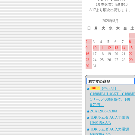
【夏季休業】8/9-8/16
8/17より順次出荷します。
2026年8月
日
月
火
水
木
金
土
1
2
3
4
5
6
7
8
9
10
11
12
13
14
15
16
17
18
19
20
21
22
23
24
25
26
27
28
29
30
31
【中止品】
C1608JB1H103KT（C1608J
1リール4000個単位、1個
0.70円）
ZCAT2035-0930A
TDKラムダ AC入力電源
HWS15A-5/A
TDKラムダ AC入力電源
HWS30A-5/A