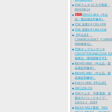
TDKラムダ AC入力電源
HWS300-24
HWS15-48/A（中止
品・製品保証対象外）
TDK 湿度ｾﾝｻ CHS-UPR
TDK 湿度ｾﾝｻ CHS-UGR
【中止品】
C1608JB2A102KT（C1608J
4000個単位）
TDKチップコンデンサ
C2012X7T2E104K125AE【2
個単位・環境調査不可】
RKW05-6R0C（中止品・製
品保証対象外）
RKW05-30RC（中止品・製
品保証対象外）
EAK15-1R0G【中止品】
ZRC2220-11S
TDKラムダ 可変電源 前
面出力ジャックタイプ
Z36-6-L-J EHFP
MEAN WELL電源 NES-