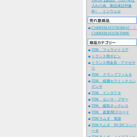
350-24【新品】（2017年仕
入れの為、製品保証対象
外） ミンウェル
C1608X8L0J225K080AC 
C1608X8L0J225KT000E
TDK フェライトコア
トランス用ボビン
トランス用金具・アクセサ
リ
TDK クランプフィルタ
TDK 積層セラミックコン
デンサ
TDK インダクタ
TDK センサ・ブザー
TDK 磁気ネックレス
TDK 産業用CFカード
TDKラムダ 電源
TDKラムダ DC/DCコンバ
ータ