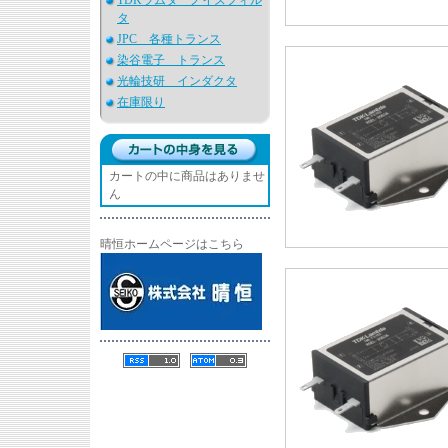
TDKラムダ ノイズフィル
タ
JPC 各種トランス
染谷電子 トランス
光輪技研 インダクタ
在庫限り
カートの中に商品はありませ
ん
晴恒ホームページはこちら