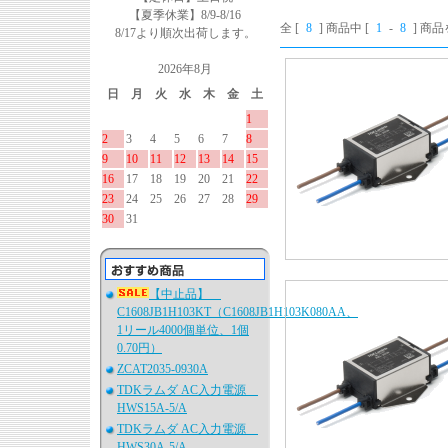
【夏季休業】8/9-8/16
全 [
8
] 商品中 [
1
-
8
] 商
8/17より順次出荷します。
2026年8月
日
月
火
水
木
金
土
1
2
3
4
5
6
7
8
9
10
11
12
13
14
15
16
17
18
19
20
21
22
23
24
25
26
27
28
29
30
31
【中止品】
C1608JB1H103KT（C1608JB1H103K080AA、
1リール4000個単位、1個
0.70円）
ZCAT2035-0930A
TDKラムダ AC入力電源
HWS15A-5/A
TDKラムダ AC入力電源
HWS30A-5/A