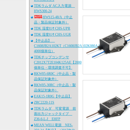
TDKラムダ AC入力電源
HWS300-24
HWS15-48/A（中止
品・製品保証対象外）
TDK 湿度ｾﾝｻ CHS-UPR
TDK 湿度ｾﾝｻ CHS-UGR
【中止品】
C1608JB2A102KT（C1608JB2A102K080AA、
4000個単位）
TDKチップコンデンサ
C2012X7T2E104K125AE【2000
個単位・環境調査不可】
RKW05-6R0C（中止品・製
品保証対象外）
RKW05-30RC（中止品・製
品保証対象外）
EAK15-1R0G【中止品】
ZRC2220-11S
TDKラムダ 可変電源 前
面出力ジャックタイプ
Z36-6-L-J EHFP
MEAN WELL電源 NES-