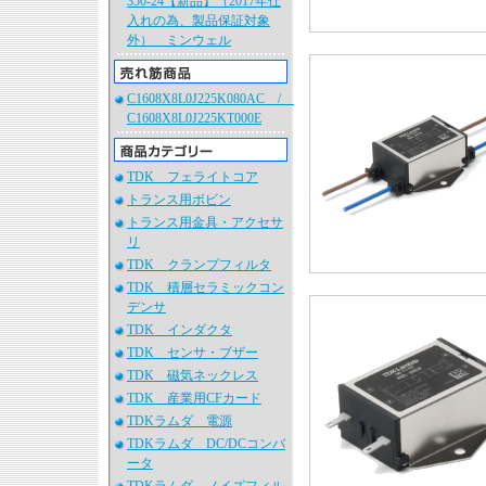
350-24【新品】（2017年仕
入れの為、製品保証対象
外） ミンウェル
C1608X8L0J225K080AC /
C1608X8L0J225KT000E
TDK フェライトコア
トランス用ボビン
トランス用金具・アクセサ
リ
TDK クランプフィルタ
TDK 積層セラミックコン
デンサ
TDK インダクタ
TDK センサ・ブザー
TDK 磁気ネックレス
TDK 産業用CFカード
TDKラムダ 電源
TDKラムダ DC/DCコンバ
ータ