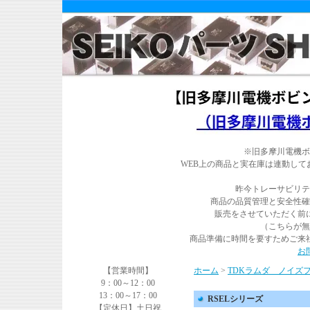
※旧多摩川電機ボ
WEB上の商品と実在庫は連動し
昨今トレーサビリテ
商品の品質管理と安全性確
販売をさせていただく前
（こちらが無
商品準備に時間を要すためご来
お
【営業時間】
ホーム
>
TDKラムダ ノイズ
9：00～12：00
13：00～17：00
RSELシリーズ
【定休日】土日祝