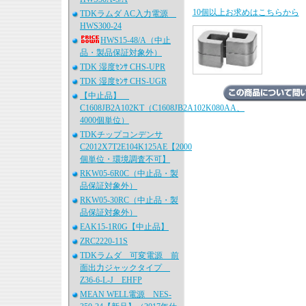
10個以上お求めはこちらから
TDKラムダ AC入力電源
HWS300-24
HWS15-48/A（中止
品・製品保証対象外）
TDK 湿度ｾﾝｻ CHS-UPR
TDK 湿度ｾﾝｻ CHS-UGR
【中止品】
C1608JB2A102KT（C1608JB2A102K080AA、
4000個単位）
TDKチップコンデンサ
C2012X7T2E104K125AE【2000
個単位・環境調査不可】
RKW05-6R0C（中止品・製
品保証対象外）
RKW05-30RC（中止品・製
品保証対象外）
EAK15-1R0G【中止品】
ZRC2220-11S
TDKラムダ 可変電源 前
面出力ジャックタイプ
Z36-6-L-J EHFP
MEAN WELL電源 NES-