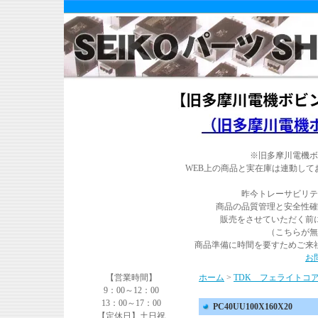
※旧多摩川電機ボ
WEB上の商品と実在庫は連動し
昨今トレーサビリテ
商品の品質管理と安全性確
販売をさせていただく前
（こちらが無
商品準備に時間を要すためご来
お
【営業時間】
ホーム
>
TDK フェライトコ
9：00～12：00
13：00～17：00
PC40UU100X160X20
【定休日】土日祝