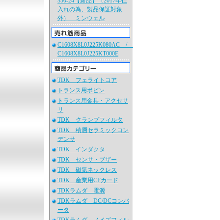
350-24【新品】（2017年仕
入れの為、製品保証対象
外） ミンウェル
C1608X8L0J225K080AC /
C1608X8L0J225KT000E
TDK フェライトコア
トランス用ボビン
トランス用金具・アクセサ
リ
TDK クランプフィルタ
TDK 積層セラミックコン
デンサ
TDK インダクタ
TDK センサ・ブザー
TDK 磁気ネックレス
TDK 産業用CFカード
TDKラムダ 電源
TDKラムダ DC/DCコンバ
ータ