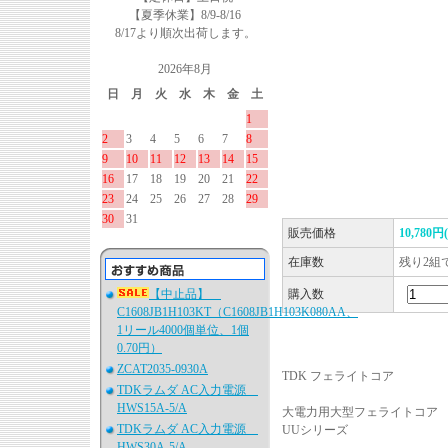
【夏季休業】8/9-8/16
8/17より順次出荷します。
2026年8月
日
月
火
水
木
金
土
1
2
3
4
5
6
7
8
9
10
11
12
13
14
15
16
17
18
19
20
21
22
23
24
25
26
27
28
29
30
31
販売価格
10,780円
在庫数
残り2組
【中止品】
購入数
C1608JB1H103KT（C1608JB1H103K080AA、
1リール4000個単位、1個
0.70円）
ZCAT2035-0930A
TDK フェライトコア
TDKラムダ AC入力電源
HWS15A-5/A
大電力用大型フェライトコ
TDKラムダ AC入力電源
UUシリーズ
HWS30A-5/A