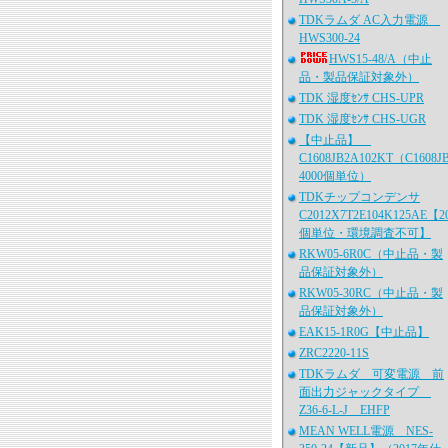
TDKラムダ AC入力電源
HWS300-24
HWS15-48/A（中止
品・製品保証対象外）
TDK 湿度ｾﾝｻ CHS-UPR
TDK 湿度ｾﾝｻ CHS-UGR
【中止品】
C1608JB2A102KT（C1608J
4000個単位）
TDKチップコンデンサ
C2012X7T2E104K125AE【2
個単位・環境調査不可】
RKW05-6R0C（中止品・製
品保証対象外）
RKW05-30RC（中止品・製
品保証対象外）
EAK15-1R0G【中止品】
ZRC2220-11S
TDKラムダ 可変電源 前
面出力ジャックタイプ
Z36-6-L-J EHFP
MEAN WELL電源 NES-