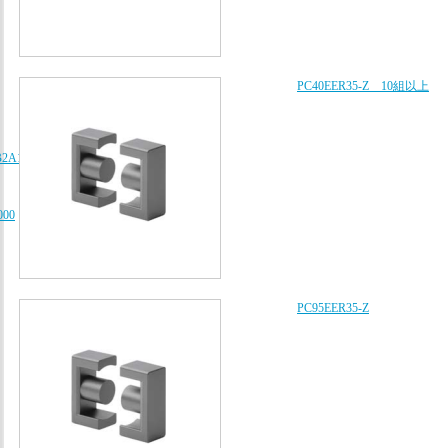
PC40EER35-Z 10組以上
B2A102K080AA、
000
PC95EER35-Z