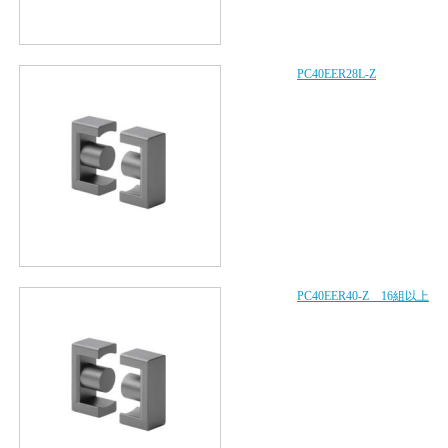
PC40EER28L-Z
PC40EER40-Z 16組以上