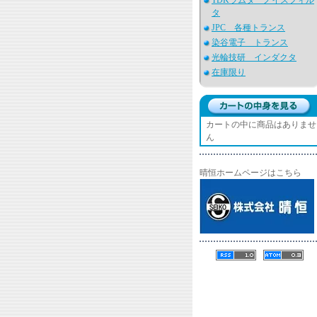
TDKラムダ ノイズフィル
タ
JPC 各種トランス
染谷電子 トランス
光輪技研 インダクタ
在庫限り
カートの中に商品はありませ
ん
晴恒ホームページはこちら