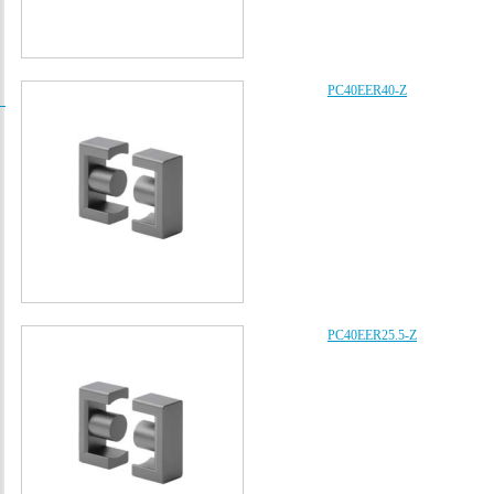
PC40EER40-Z
/
PC40EER25.5-Z