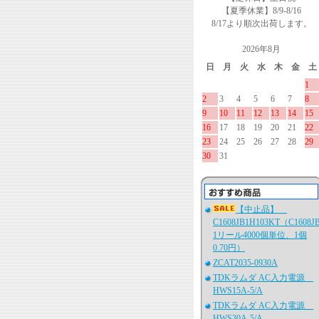
【夏季休業】8/9-8/16
8/17より順次出荷します。
2026年8月
日
月
火
水
木
金
土
1
2
3
4
5
6
7
8
9
10
11
12
13
14
15
16
17
18
19
20
21
22
23
24
25
26
27
28
29
30
31
【中止品】
C1608JB1H103KT（C1608J
1リール4000個単位、1個
0.70円）
ZCAT2035-0930A
TDKラムダ AC入力電源
HWS15A-5/A
TDKラムダ AC入力電源
HWS30A-5/A