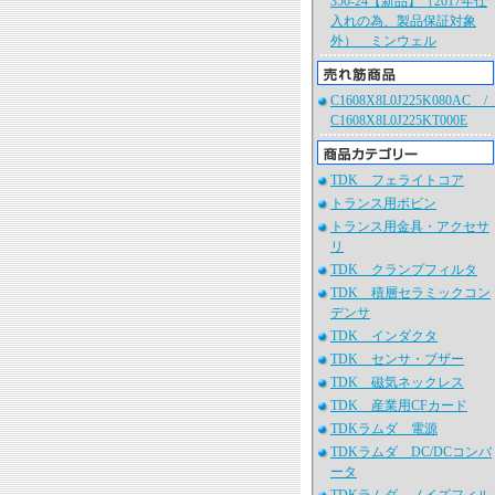
350-24【新品】（2017年仕
入れの為、製品保証対象
外） ミンウェル
C1608X8L0J225K080AC 
C1608X8L0J225KT000E
TDK フェライトコア
トランス用ボビン
トランス用金具・アクセサ
リ
TDK クランプフィルタ
TDK 積層セラミックコン
デンサ
TDK インダクタ
TDK センサ・ブザー
TDK 磁気ネックレス
TDK 産業用CFカード
TDKラムダ 電源
TDKラムダ DC/DCコンバ
ータ