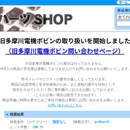
※旧多摩川電機ボビンの展示は行っておりません。
WEB上の商品と実在庫は連動しておりませんのでお問い合わせをお願いいたします
昨今トレーサビリティの要求が厳しくなっております。
商品の品質管理と安全性確保のため、また規制の遵守を目的として、
販売をさせていただく前に誓約書のご記入をお願いしております。
（こちらが無い場合は販売できかねます）
商品準備に時間を要すためご来社の場合は事前にお問い合わせをお願いします。
お問い合わせはこちら
検索結果
検索条件 [カテゴリー]：
指定なし
[検索文字]：
pc40eer35
ヒット件数：
208
件