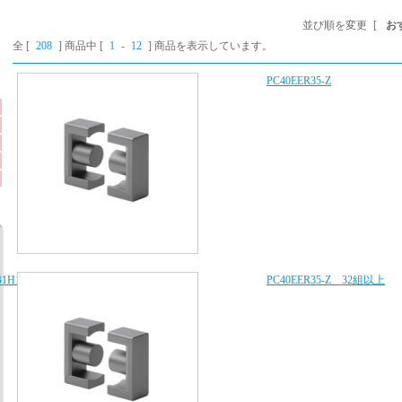
並び順を変更
[
お
全 [
208
] 商品中 [
1
-
12
] 商品を表示しています。
PC40EER35-Z
B1H103K080AA、
PC40EER35-Z 32組以上