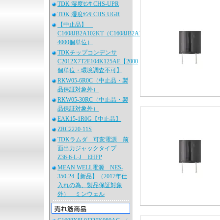
TDK 湿度ｾﾝｻ CHS-UPR
TDK 湿度ｾﾝｻ CHS-UGR
【中止品】
C1608JB2A102KT（C1608JB2A102K080AA、
4000個単位）
TDKチップコンデンサ
C2012X7T2E104K125AE【2000
個単位・環境調査不可】
RKW05-6R0C（中止品・製
品保証対象外）
RKW05-30RC（中止品・製
品保証対象外）
EAK15-1R0G【中止品】
ZRC2220-11S
TDKラムダ 可変電源 前
面出力ジャックタイプ
Z36-6-L-J EHFP
MEAN WELL電源 NES-
350-24【新品】（2017年仕
入れの為、製品保証対象
外） ミンウェル