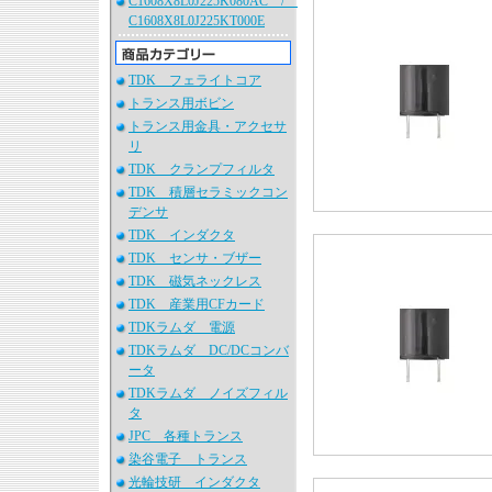
C1608X8L0J225K080AC /
C1608X8L0J225KT000E
TDK フェライトコア
トランス用ボビン
トランス用金具・アクセサ
リ
TDK クランプフィルタ
TDK 積層セラミックコン
デンサ
TDK インダクタ
TDK センサ・ブザー
TDK 磁気ネックレス
TDK 産業用CFカード
TDKラムダ 電源
TDKラムダ DC/DCコンバ
ータ
TDKラムダ ノイズフィル
タ
JPC 各種トランス
染谷電子 トランス
光輪技研 インダクタ