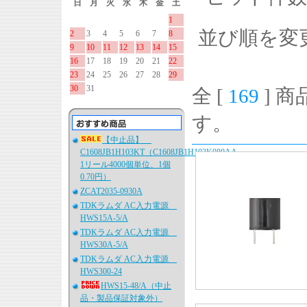
日
月
火
水
木
金
土
1
並び順を変
2
3
4
5
6
7
8
9
10
11
12
13
14
15
16
17
18
19
20
21
22
23
24
25
26
27
28
29
30
31
全 [
169
] 商
す。
【中止品】
C1608JB1H103KT（C1608JB1H103K080AA、
1リール4000個単位、1個
0.70円）
ZCAT2035-0930A
TDKラムダ AC入力電源
HWS15A-5/A
TDKラムダ AC入力電源
HWS30A-5/A
TDKラムダ AC入力電源
HWS300-24
HWS15-48/A（中止
品・製品保証対象外）