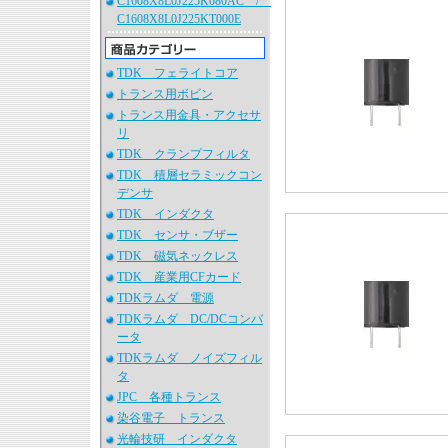
C1608X8L0J225K080AC /
C1608X8L0J225KT000E
TDK フェライトコア
トランス用ボビン
トランス用金具・アクセサ
リ
TDK クランプフィルタ
TDK 積層セラミックコン
デンサ
TDK インダクタ
TDK センサ・ブザー
TDK 磁気ネックレス
TDK 産業用CFカード
TDKラムダ 電源
TDKラムダ DC/DCコンバ
ータ
TDKラムダ ノイズフィル
タ
JPC 各種トランス
染谷電子 トランス
光輪技研 インダクタ