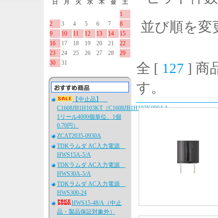
日
月
火
水
木
金
土
1
並び順を変
2
3
4
5
6
7
8
9
10
11
12
13
14
15
16
17
18
19
20
21
22
23
24
25
26
27
28
29
30
31
全 [
127
] 商
す。
【中止品】
C1608JB1H103KT（C1608JB1H103K080AA、
1リール4000個単位、1個
0.70円）
ZCAT2035-0930A
TDKラムダ AC入力電源
HWS15A-5/A
TDKラムダ AC入力電源
HWS30A-5/A
TDKラムダ AC入力電源
HWS300-24
HWS15-48/A（中止
品・製品保証対象外）