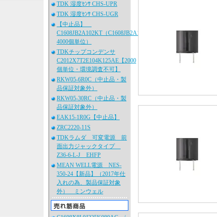
TDK 湿度ｾﾝｻ CHS-UPR
TDK 湿度ｾﾝｻ CHS-UGR
【中止品】
C1608JB2A102KT（C1608JB2A102K080AA、
4000個単位）
TDKチップコンデンサ
C2012X7T2E104K125AE【2000
個単位・環境調査不可】
RKW05-6R0C（中止品・製
品保証対象外）
RKW05-30RC（中止品・製
品保証対象外）
EAK15-1R0G【中止品】
ZRC2220-11S
TDKラムダ 可変電源 前
面出力ジャックタイプ
Z36-6-L-J EHFP
MEAN WELL電源 NES-
350-24【新品】（2017年仕
入れの為、製品保証対象
外） ミンウェル