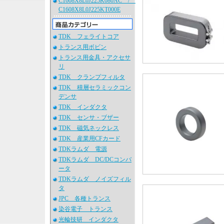
C1608X8L0J225K080AC /
C1608X8L0J225KT000E
TDK フェライトコア
トランス用ボビン
トランス用金具・アクセサ
リ
TDK クランプフィルタ
TDK 積層セラミックコン
デンサ
TDK インダクタ
TDK センサ・ブザー
TDK 磁気ネックレス
TDK 産業用CFカード
TDKラムダ 電源
TDKラムダ DC/DCコンバ
ータ
TDKラムダ ノイズフィル
タ
JPC 各種トランス
染谷電子 トランス
光輪技研 インダクタ