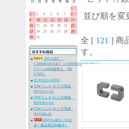
日
月
火
水
木
金
土
1
並び順を変
2
3
4
5
6
7
8
9
10
11
12
13
14
15
16
17
18
19
20
21
22
23
24
25
26
27
28
29
30
31
全 [
121
] 商
す。
【中止品】
C1608JB1H103KT（C1608JB1H103K080AA、
1リール4000個単位、1個
0.70円）
ZCAT2035-0930A
TDKラムダ AC入力電源
HWS15A-5/A
TDKラムダ AC入力電源
HWS30A-5/A
TDKラムダ AC入力電源
HWS300-24
HWS15-48/A（中止
品・製品保証対象外）