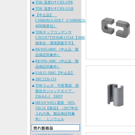
TDK 湿度ｾﾝｻ CHS-UPR
TDK 湿度ｾﾝｻ CHS-UGR
【中止品】
C1608JB2A102KT（C1608JB2A102K080AA、
4000個単位）
TDKチップコンデンサ
C2012X7T2E104K125AE【2000
個単位・環境調査不可】
RKW05-6R0C（中止品・製
品保証対象外）
RKW05-30RC（中止品・製
品保証対象外）
EAK15-1R0G【中止品】
ZRC2220-11S
TDKラムダ 可変電源 前
面出力ジャックタイプ
Z36-6-L-J EHFP
MEAN WELL電源 NES-
350-24【新品】（2017年仕
入れの為、製品保証対象
外） ミンウェル