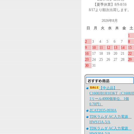
【夏季休業】8/9-8/16
8/17より順次出荷します。
2026年8月
日
月
火
水
木
金
土
1
2
3
4
5
6
7
8
9
10
11
12
13
14
15
16
17
18
19
20
21
22
23
24
25
26
27
28
29
30
31
【中止品】
C1608JB1H103KT（C1608J
1リール4000個単位、1個
0.70円）
ZCAT2035-0930A
TDKラムダ AC入力電源
HWS15A-5/A
TDKラムダ AC入力電源
HWS30A-5/A