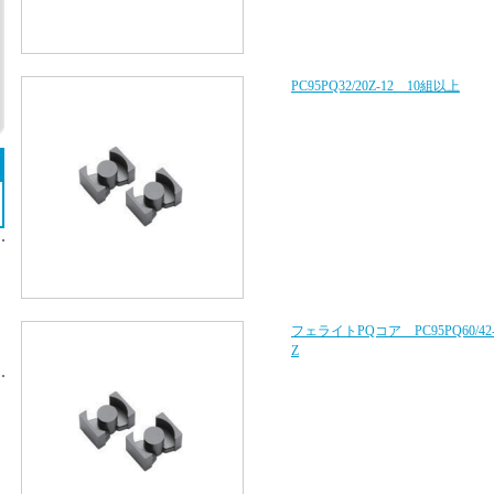
PC95PQ32/20Z-12 10組以上
フェライトPQコア PC95PQ60/42
Z