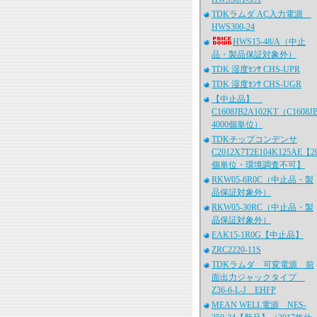
TDKラムダ AC入力電源
HWS300-24
HWS15-48/A（中止
品・製品保証対象外）
TDK 湿度ｾﾝｻ CHS-UPR
TDK 湿度ｾﾝｻ CHS-UGR
【中止品】
C1608JB2A102KT（C1608J
4000個単位）
TDKチップコンデンサ
C2012X7T2E104K125AE【2
個単位・環境調査不可】
RKW05-6R0C（中止品・製
品保証対象外）
RKW05-30RC（中止品・製
品保証対象外）
EAK15-1R0G【中止品】
ZRC2220-11S
TDKラムダ 可変電源 前
面出力ジャックタイプ
Z36-6-L-J EHFP
MEAN WELL電源 NES-