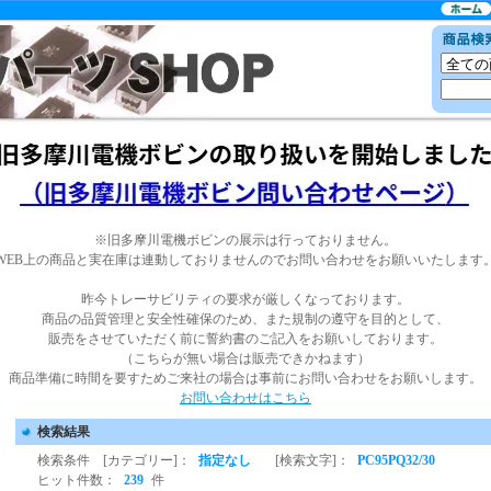
※旧多摩川電機ボビンの展示は行っておりません。
WEB上の商品と実在庫は連動しておりませんのでお問い合わせをお願いいたします
昨今トレーサビリティの要求が厳しくなっております。
商品の品質管理と安全性確保のため、また規制の遵守を目的として、
販売をさせていただく前に誓約書のご記入をお願いしております。
（こちらが無い場合は販売できかねます）
商品準備に時間を要すためご来社の場合は事前にお問い合わせをお願いします。
お問い合わせはこちら
検索結果
検索条件 [カテゴリー]：
指定なし
[検索文字]：
PC95PQ32/30
ヒット件数：
239
件