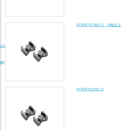
PC95PQ32/30Z-12 10組以上
B2A102K080AA、
000
PC95PQ32/20Z-12