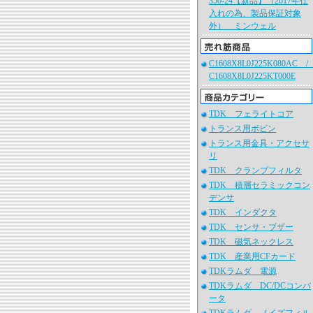
350-24【新品】（2017年仕
入れの為、製品保証対象
外） ミンウェル
C1608X8L0J225K080AC 
C1608X8L0J225KT000E
TDK フェライトコア
トランス用ボビン
トランス用金具・アクセサ
リ
TDK クランプフィルタ
TDK 積層セラミックコン
デンサ
TDK インダクタ
TDK センサ・ブザー
TDK 磁気ネックレス
TDK 産業用CFカード
TDKラムダ 電源
TDKラムダ DC/DCコンバ
ータ