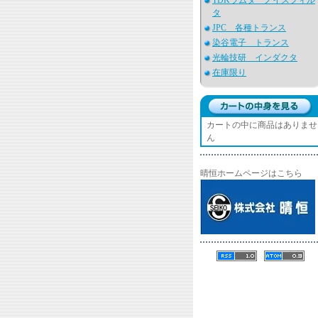
TDKラムダ ノイズフィル
タ
JPC 各種トランス
染谷電子 トランス
光輪技研 インダクタ
在庫限り
カートの中に商品はありませ
ん
晴恒ホームページはこちら