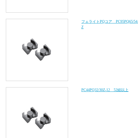
フェライトPQコア PC95PQ65/54
Z
PC44PQ32/30Z-12 52組以上