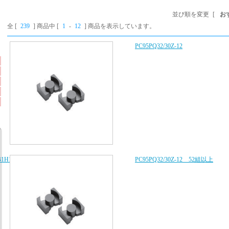
並び順を変更
[
お
全 [
239
] 商品中 [
1
-
12
] 商品を表示しています。
PC95PQ32/30Z-12
B1H103K080AA、
PC95PQ32/30Z-12 52組以上