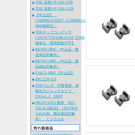
TDK 湿度ｾﾝｻ CHS-UPR
TDK 湿度ｾﾝｻ CHS-UGR
【中止品】
C1608JB2A102KT（C1608JB2A102K080AA、
4000個単位）
TDKチップコンデンサ
C2012X7T2E104K125AE【2000
個単位・環境調査不可】
RKW05-6R0C（中止品・製
品保証対象外）
RKW05-30RC（中止品・製
品保証対象外）
EAK15-1R0G【中止品】
ZRC2220-11S
TDKラムダ 可変電源 前
面出力ジャックタイプ
Z36-6-L-J EHFP
MEAN WELL電源 NES-
350-24【新品】（2017年仕
入れの為、製品保証対象
外） ミンウェル