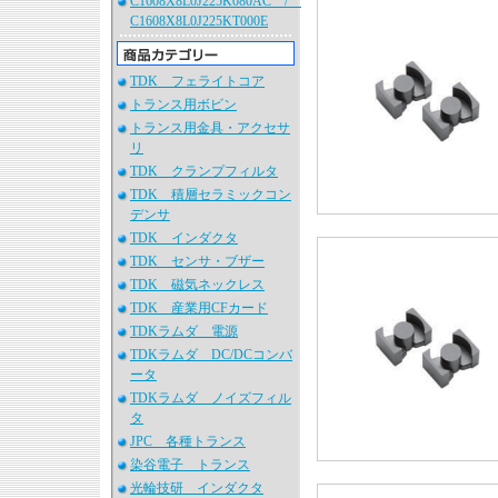
C1608X8L0J225K080AC /
C1608X8L0J225KT000E
TDK フェライトコア
トランス用ボビン
トランス用金具・アクセサ
リ
TDK クランプフィルタ
TDK 積層セラミックコン
デンサ
TDK インダクタ
TDK センサ・ブザー
TDK 磁気ネックレス
TDK 産業用CFカード
TDKラムダ 電源
TDKラムダ DC/DCコンバ
ータ
TDKラムダ ノイズフィル
タ
JPC 各種トランス
染谷電子 トランス
光輪技研 インダクタ