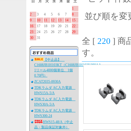
日
月
火
水
木
金
土
1
並び順を変
2
3
4
5
6
7
8
9
10
11
12
13
14
15
16
17
18
19
20
21
22
23
24
25
26
27
28
29
30
31
全 [
220
] 商
す。
【中止品】
C1608JB1H103KT（C1608JB1H103K080AA、
1リール4000個単位、1個
0.70円）
ZCAT2035-0930A
TDKラムダ AC入力電源
HWS15A-5/A
TDKラムダ AC入力電源
HWS30A-5/A
TDKラムダ AC入力電源
HWS300-24
HWS15-48/A（中止
品・製品保証対象外）