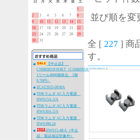
日
月
火
水
木
金
土
1
並び順を変
2
3
4
5
6
7
8
9
10
11
12
13
14
15
16
17
18
19
20
21
22
23
24
25
26
27
28
29
30
31
全 [
227
] 商
す。
【中止品】
C1608JB1H103KT（C1608JB1H103K080AA、
1リール4000個単位、1個
0.70円）
ZCAT2035-0930A
TDKラムダ AC入力電源
HWS15A-5/A
TDKラムダ AC入力電源
HWS30A-5/A
TDKラムダ AC入力電源
HWS300-24
HWS15-48/A（中止
品・製品保証対象外）