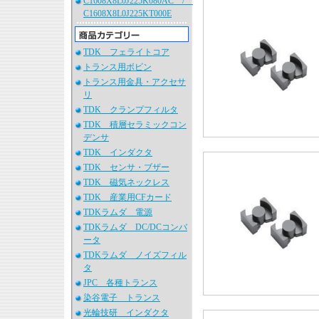
C1608X8L0J225K080AC /
C1608X8L0J225KT000E
TDK フェライトコア
トランス用ボビン
トランス用金具・アクセサ
リ
TDK クランプフィルタ
TDK 積層セラミックコン
デンサ
TDK インダクタ
TDK センサ・ブザー
TDK 磁気ネックレス
TDK 産業用CFカード
TDKラムダ 電源
TDKラムダ DC/DCコンバ
ータ
TDKラムダ ノイズフィル
タ
JPC 各種トランス
染谷電子 トランス
光輪技研 インダクタ