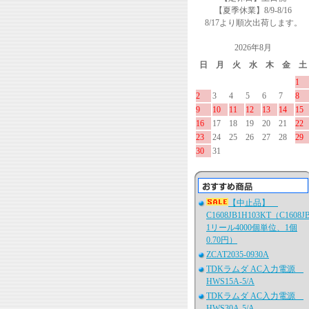
【夏季休業】8/9-8/16
8/17より順次出荷します。
2026年8月
日
月
火
水
木
金
土
1
2
3
4
5
6
7
8
9
10
11
12
13
14
15
16
17
18
19
20
21
22
23
24
25
26
27
28
29
30
31
【中止品】
C1608JB1H103KT（C1608J
1リール4000個単位、1個
0.70円）
ZCAT2035-0930A
TDKラムダ AC入力電源
HWS15A-5/A
TDKラムダ AC入力電源
HWS30A-5/A