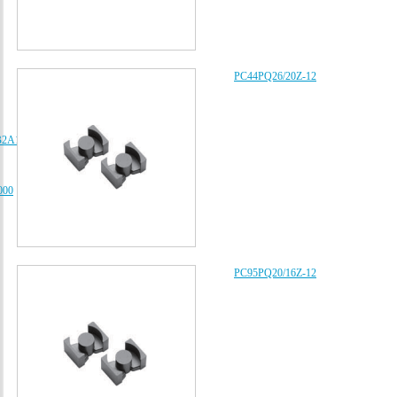
PC44PQ26/20Z-12
B2A102K080AA、
000
PC95PQ20/16Z-12