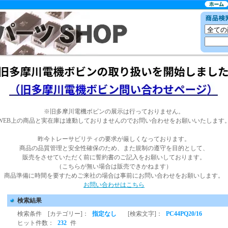
※旧多摩川電機ボビンの展示は行っておりません。
WEB上の商品と実在庫は連動しておりませんのでお問い合わせをお願いいたします
昨今トレーサビリティの要求が厳しくなっております。
商品の品質管理と安全性確保のため、また規制の遵守を目的として、
販売をさせていただく前に誓約書のご記入をお願いしております。
（こちらが無い場合は販売できかねます）
商品準備に時間を要すためご来社の場合は事前にお問い合わせをお願いします。
お問い合わせはこちら
検索結果
検索条件 [カテゴリー]：
指定なし
[検索文字]：
PC44PQ20/16
ヒット件数：
232
件