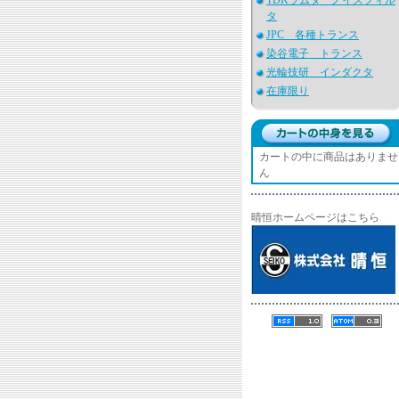
TDKラムダ ノイズフィル
タ
JPC 各種トランス
染谷電子 トランス
光輪技研 インダクタ
在庫限り
カートの中に商品はありませ
ん
晴恒ホームページはこちら