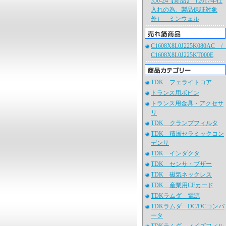
350-24【新品】（2017年仕
入れの為、製品保証対象
外） ミンウェル
C1608X8L0J225K080AC 
C1608X8L0J225KT000E
TDK フェライトコア
トランス用ボビン
トランス用金具・アクセサ
リ
TDK クランプフィルタ
TDK 積層セラミックコン
デンサ
TDK インダクタ
TDK センサ・ブザー
TDK 磁気ネックレス
TDK 産業用CFカード
TDKラムダ 電源
TDKラムダ DC/DCコンバ
ータ