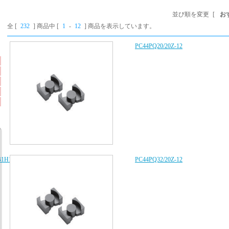
並び順を変更
[
お
全 [
232
] 商品中 [
1
-
12
] 商品を表示しています。
PC44PQ20/20Z-12
B1H103K080AA、
PC44PQ32/20Z-12