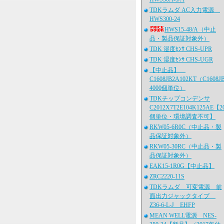
TDKラムダ AC入力電源
HWS300-24
HWS15-48/A（中止
品・製品保証対象外）
TDK 湿度ｾﾝｻ CHS-UPR
TDK 湿度ｾﾝｻ CHS-UGR
【中止品】
C1608JB2A102KT（C1608J
4000個単位）
TDKチップコンデンサ
C2012X7T2E104K125AE【2
個単位・環境調査不可】
RKW05-6R0C（中止品・製
品保証対象外）
RKW05-30RC（中止品・製
品保証対象外）
EAK15-1R0G【中止品】
ZRC2220-11S
TDKラムダ 可変電源 前
面出力ジャックタイプ
Z36-6-L-J EHFP
MEAN WELL電源 NES-