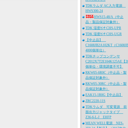
TDKラムダ AC入力電源
HWS300-24
HWS15-48/A（中止
品・製品保証対象外）
TDK 湿度ｾﾝｻ CHS-UPR
TDK 湿度ｾﾝｻ CHS-UGR
【中止品】
C1608JB2A102KT（C1608J
4000個単位）
TDKチップコンデンサ
C2012X7T2E104K125AE【2
個単位・環境調査不可】
RKW05-6R0C（中止品・製
品保証対象外）
RKW05-30RC（中止品・製
品保証対象外）
EAK15-1R0G【中止品】
ZRC2220-11S
TDKラムダ 可変電源 前
面出力ジャックタイプ
Z36-6-L-J EHFP
MEAN WELL電源 NES-