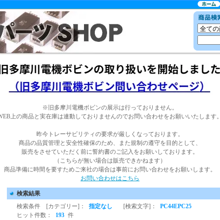
※旧多摩川電機ボビンの展示は行っておりません。
WEB上の商品と実在庫は連動しておりませんのでお問い合わせをお願いいたします
昨今トレーサビリティの要求が厳しくなっております。
商品の品質管理と安全性確保のため、また規制の遵守を目的として、
販売をさせていただく前に誓約書のご記入をお願いしております。
（こちらが無い場合は販売できかねます）
商品準備に時間を要すためご来社の場合は事前にお問い合わせをお願いします。
お問い合わせはこちら
検索結果
検索条件 [カテゴリー]：
指定なし
[検索文字]：
PC44EPC25
ヒット件数：
193
件