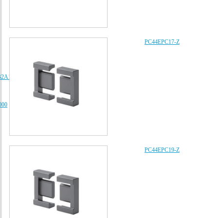
PC44EPC17-Z
B2A102K080AA、
000
PC44EPC19-Z