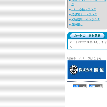
TDKラムダ ノイズフィル
タ
JPC 各種トランス
染谷電子 トランス
光輪技研 インダクタ
在庫限り
カートの中に商品はありませ
ん
晴恒ホームページはこちら