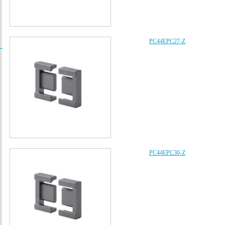
PC44EPC27-Z
/
PC44EPC30-Z