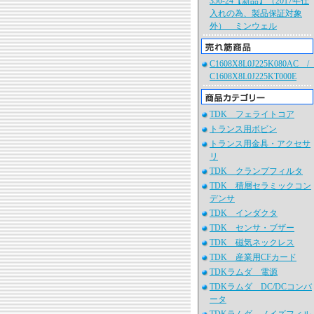
350-24【新品】（2017年仕
入れの為、製品保証対象
外） ミンウェル
C1608X8L0J225K080AC 
C1608X8L0J225KT000E
TDK フェライトコア
トランス用ボビン
トランス用金具・アクセサ
リ
TDK クランプフィルタ
TDK 積層セラミックコン
デンサ
TDK インダクタ
TDK センサ・ブザー
TDK 磁気ネックレス
TDK 産業用CFカード
TDKラムダ 電源
TDKラムダ DC/DCコンバ
ータ