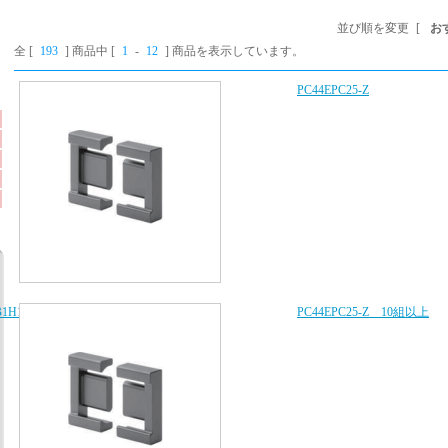
並び順を変更
[
お
全 [
193
] 商品中 [
1
-
12
] 商品を表示しています。
PC44EPC25-Z
B1H103K080AA、
PC44EPC25-Z 10組以上