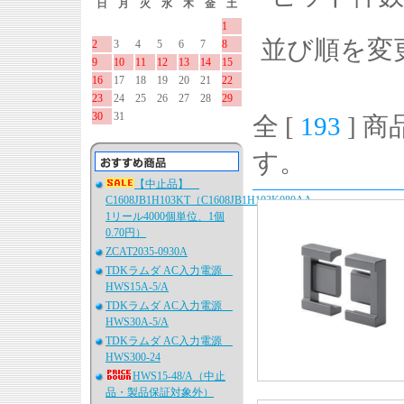
日
月
火
水
木
金
土
1
並び順を変
2
3
4
5
6
7
8
9
10
11
12
13
14
15
16
17
18
19
20
21
22
23
24
25
26
27
28
29
30
31
全 [
193
] 商
す。
【中止品】
C1608JB1H103KT（C1608JB1H103K080AA、
1リール4000個単位、1個
0.70円）
ZCAT2035-0930A
TDKラムダ AC入力電源
HWS15A-5/A
TDKラムダ AC入力電源
HWS30A-5/A
TDKラムダ AC入力電源
HWS300-24
HWS15-48/A（中止
品・製品保証対象外）