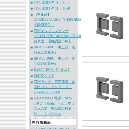
TDK 湿度ｾﾝｻ CHS-UPR
TDK 湿度ｾﾝｻ CHS-UGR
【中止品】
C1608JB2A102KT（C1608JB2A102K080AA、
4000個単位）
TDKチップコンデンサ
C2012X7T2E104K125AE【2000
個単位・環境調査不可】
RKW05-6R0C（中止品・製
品保証対象外）
RKW05-30RC（中止品・製
品保証対象外）
EAK15-1R0G【中止品】
ZRC2220-11S
TDKラムダ 可変電源 前
面出力ジャックタイプ
Z36-6-L-J EHFP
MEAN WELL電源 NES-
350-24【新品】（2017年仕
入れの為、製品保証対象
外） ミンウェル