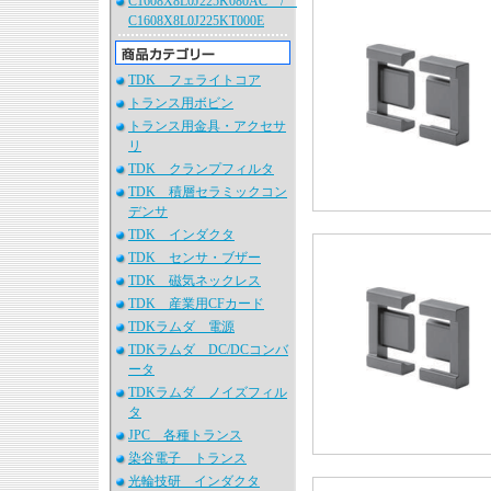
C1608X8L0J225K080AC /
C1608X8L0J225KT000E
TDK フェライトコア
トランス用ボビン
トランス用金具・アクセサ
リ
TDK クランプフィルタ
TDK 積層セラミックコン
デンサ
TDK インダクタ
TDK センサ・ブザー
TDK 磁気ネックレス
TDK 産業用CFカード
TDKラムダ 電源
TDKラムダ DC/DCコンバ
ータ
TDKラムダ ノイズフィル
タ
JPC 各種トランス
染谷電子 トランス
光輪技研 インダクタ