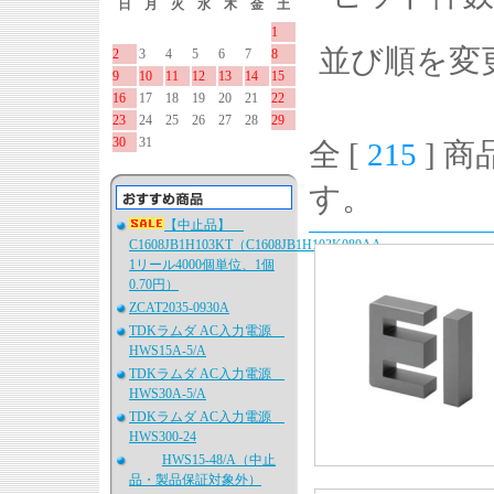
日
月
火
水
木
金
土
1
並び順を変
2
3
4
5
6
7
8
9
10
11
12
13
14
15
16
17
18
19
20
21
22
23
24
25
26
27
28
29
30
31
全 [
215
] 商
す。
【中止品】
C1608JB1H103KT（C1608JB1H103K080AA、
1リール4000個単位、1個
0.70円）
ZCAT2035-0930A
TDKラムダ AC入力電源
HWS15A-5/A
TDKラムダ AC入力電源
HWS30A-5/A
TDKラムダ AC入力電源
HWS300-24
HWS15-48/A（中止
品・製品保証対象外）