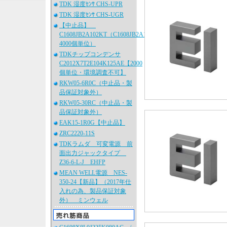
TDK 湿度ｾﾝｻ CHS-UPR
TDK 湿度ｾﾝｻ CHS-UGR
【中止品】
C1608JB2A102KT（C1608JB2A102K080AA、
4000個単位）
TDKチップコンデンサ
C2012X7T2E104K125AE【2000
個単位・環境調査不可】
RKW05-6R0C（中止品・製
品保証対象外）
RKW05-30RC（中止品・製
品保証対象外）
EAK15-1R0G【中止品】
ZRC2220-11S
TDKラムダ 可変電源 前
面出力ジャックタイプ
Z36-6-L-J EHFP
MEAN WELL電源 NES-
350-24【新品】（2017年仕
入れの為、製品保証対象
外） ミンウェル