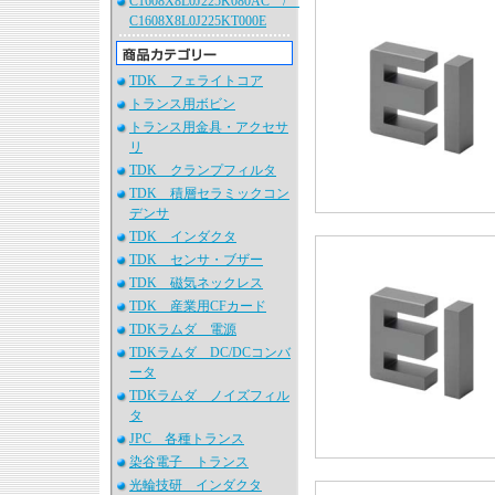
C1608X8L0J225K080AC /
C1608X8L0J225KT000E
TDK フェライトコア
トランス用ボビン
トランス用金具・アクセサ
リ
TDK クランプフィルタ
TDK 積層セラミックコン
デンサ
TDK インダクタ
TDK センサ・ブザー
TDK 磁気ネックレス
TDK 産業用CFカード
TDKラムダ 電源
TDKラムダ DC/DCコンバ
ータ
TDKラムダ ノイズフィル
タ
JPC 各種トランス
染谷電子 トランス
光輪技研 インダクタ