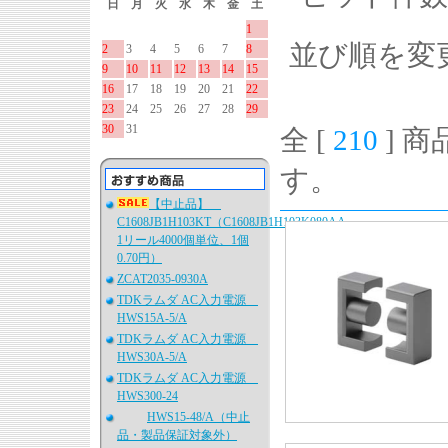
日
月
火
水
木
金
土
1
並び順を変
2
3
4
5
6
7
8
9
10
11
12
13
14
15
16
17
18
19
20
21
22
23
24
25
26
27
28
29
30
31
全 [
210
] 商
す。
【中止品】
C1608JB1H103KT（C1608JB1H103K080AA、
1リール4000個単位、1個
0.70円）
ZCAT2035-0930A
TDKラムダ AC入力電源
HWS15A-5/A
TDKラムダ AC入力電源
HWS30A-5/A
TDKラムダ AC入力電源
HWS300-24
HWS15-48/A（中止
品・製品保証対象外）