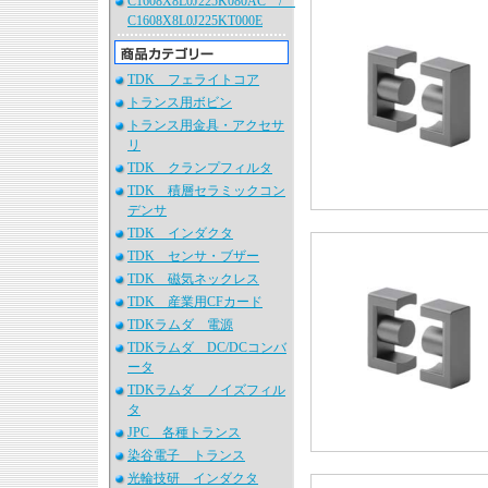
C1608X8L0J225K080AC /
C1608X8L0J225KT000E
TDK フェライトコア
トランス用ボビン
トランス用金具・アクセサ
リ
TDK クランプフィルタ
TDK 積層セラミックコン
デンサ
TDK インダクタ
TDK センサ・ブザー
TDK 磁気ネックレス
TDK 産業用CFカード
TDKラムダ 電源
TDKラムダ DC/DCコンバ
ータ
TDKラムダ ノイズフィル
タ
JPC 各種トランス
染谷電子 トランス
光輪技研 インダクタ