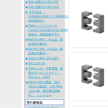
TDK 湿度ｾﾝｻ CHS-UPR
TDK 湿度ｾﾝｻ CHS-UGR
【中止品】
C1608JB2A102KT（C1608JB2A102K080AA、
4000個単位）
TDKチップコンデンサ
C2012X7T2E104K125AE【2000
個単位・環境調査不可】
RKW05-6R0C（中止品・製
品保証対象外）
RKW05-30RC（中止品・製
品保証対象外）
EAK15-1R0G【中止品】
ZRC2220-11S
TDKラムダ 可変電源 前
面出力ジャックタイプ
Z36-6-L-J EHFP
MEAN WELL電源 NES-
350-24【新品】（2017年仕
入れの為、製品保証対象
外） ミンウェル